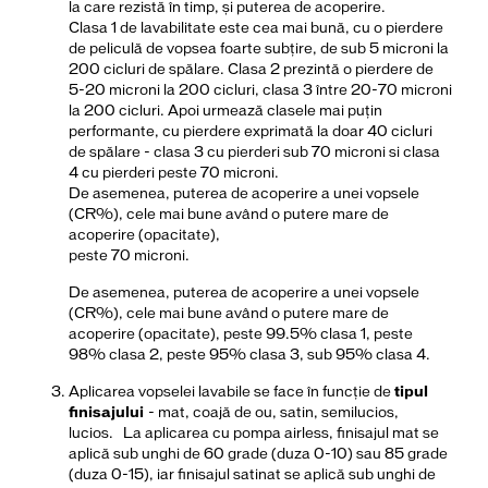
la care rezistă în timp, și puterea de acoperire.
Clasa 1 de lavabilitate este cea mai bună, cu o pierdere
de peliculă de vopsea foarte subțire, de sub 5 microni la
200 cicluri de spălare. Clasa 2 prezintă o pierdere de
5-20 microni la 200 cicluri, clasa 3 între 20-70 microni
la 200 cicluri. Apoi urmează clasele mai puțin
performante, cu pierdere exprimată la doar 40 cicluri
de spălare - clasa 3 cu pierderi sub 70 microni si clasa
4 cu pierderi peste 70 microni.
De asemenea, puterea de acoperire a unei vopsele
(CR%), cele mai bune având o putere mare de
acoperire (opacitate),
peste 70 microni.
De asemenea, puterea de acoperire a unei vopsele
(CR%), cele mai bune având o putere mare de
acoperire (opacitate), peste 99.5% clasa 1, peste
98% clasa 2, peste 95% clasa 3, sub 95% clasa 4.
Aplicarea vopselei lavabile se face în funcție de
tipul
finisajului
- mat, coajă de ou, satin, semilucios,
lucios. La aplicarea cu pompa airless, finisajul mat se
aplică sub unghi de 60 grade (duza 0-10) sau 85 grade
(duza 0-15), iar finisajul satinat se aplică sub unghi de