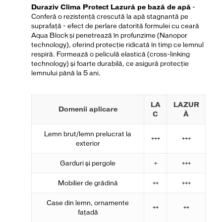
Duraziv Clima Protect Lazură pe bază de apă
-
Conferă o rezistenţă crescută la apă stagnantă pe
suprafață - efect de perlare datorită formulei cu ceară
Aqua Block și penetrează în profunzime (Nanopor
technology), oferind protecţie ridicată în timp ce lemnul
respiră. Formează o peliculă elastică (cross-linking
technology) şi foarte durabilă, ce asigură protecție
lemnului până la 5 ani.
LA
LAZUR
Domenii aplicare
C
Ă
Lemn brut/lemn prelucrat la
+++
+++
exterior
Garduri şi pergole
+
+++
Mobilier de grădină
++
+++
Case din lemn, ornamente
++
++
faţadă