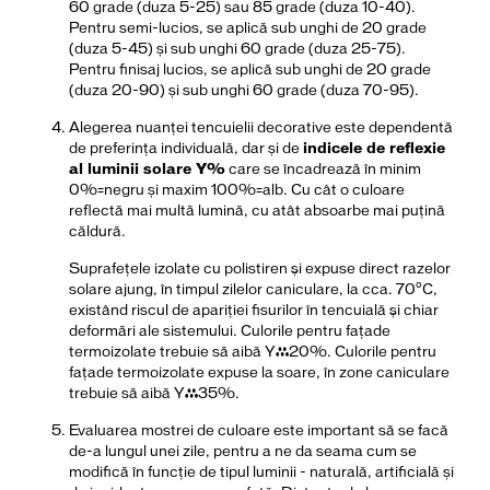
60 grade (duza 5-25) sau 85 grade (duza 10-40).
Pentru semi-lucios, se aplică sub unghi de 20 grade
(duza 5-45) și sub unghi 60 grade (duza 25-75).
Pentru finisaj lucios, se aplică sub unghi de 20 grade
(duza 20-90) și sub unghi 60 grade (duza 70-95).
Alegerea nuanței tencuielii decorative este dependentă
de preferința individuală, dar și de
indicele de reflexie
al luminii solare Y%
care se încadrează în minim
0%=negru și maxim 100%=alb. Cu cât o culoare
reflectă mai multă lumină, cu atât absoarbe mai puţină
căldură.
Suprafeţele izolate cu polistiren şi expuse direct razelor
solare ajung, în timpul zilelor caniculare, la cca. 70°C,
existând riscul de apariţiei fisurilor în tencuială şi chiar
deformări ale sistemului. Culorile pentru fațade
termoizolate trebuie să aibă Y≥20%. Culorile pentru
fațade termoizolate expuse la soare, în zone caniculare
trebuie să aibă Y≥35%.
Evaluarea mostrei de culoare este important să se facă
de-a lungul unei zile, pentru a ne da seama cum se
modifică în funcție de tipul luminii - naturală, artificială și