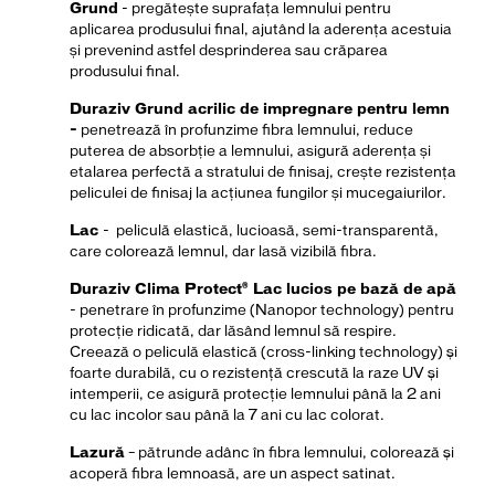
Grund
- pregătește suprafața lemnului pentru
aplicarea produsului final, ajutând la aderența acestuia
și prevenind astfel desprinderea sau crăparea
produsului final.
Duraziv Grund acrilic de impregnare pentru lemn
-
penetrează în profunzime fibra lemnului, reduce
puterea de absorbţie a lemnului, asigură aderența și
etalarea perfectă a stratului de finisaj, crește rezistența
peliculei de finisaj la acțiunea fungilor și mucegaiurilor.
Lac
- peliculă elastică, lucioasă, semi-transparentă,
care colorează lemnul, dar lasă vizibilă fibra.
Duraziv Clima Protect® Lac lucios pe bază de apă
- penetrare în profunzime (Nanopor technology) pentru
protecţie ridicată, dar lăsând lemnul să respire.
Creează o peliculă elastică (cross-linking technology) şi
foarte durabilă, cu o rezistenţă crescută la raze UV şi
intemperii, ce asigură protecție lemnului până la 2 ani
cu lac incolor sau până la 7 ani cu lac colorat.
Lazură
– pătrunde adânc în fibra lemnului, colorează şi
acoperă fibra lemnoasă, are un aspect satinat.