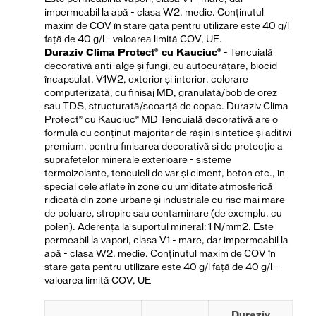
impermeabil la apă - clasa W2, medie. Conținutul
maxim de COV în stare gata pentru utilizare este 40 g/l
față de 40 g/l - valoarea limită COV, UE.
Duraziv Clima Protect® cu Kauciuc®
- Tencuială
decorativă anti-alge și fungi, cu autocurățare, biocid
încapsulat, V1W2, exterior și interior, colorare
computerizată, cu finisaj MD, granulată/bob de orez
sau TDS, structurată/scoarță de copac. Duraziv Clima
Protect® cu Kauciuc® MD Tencuială decorativă are o
formulă cu conţinut majoritar de răşini sintetice şi aditivi
premium, pentru finisarea decorativă și de protecție a
suprafețelor minerale exterioare - sisteme
termoizolante, tencuieli de var și ciment, beton etc., în
special cele aflate în zone cu umiditate atmosferică
ridicată din zone urbane şi industriale cu risc mai mare
de poluare, stropire sau contaminare (de exemplu, cu
polen). Aderența la suportul mineral: 1 N/mm2. Este
permeabil la vapori, clasa V1 - mare, dar impermeabil la
apă - clasa W2, medie. Conținutul maxim de COV în
stare gata pentru utilizare este 40 g/l față de 40 g/l -
valoarea limită COV, UE
Duraziv