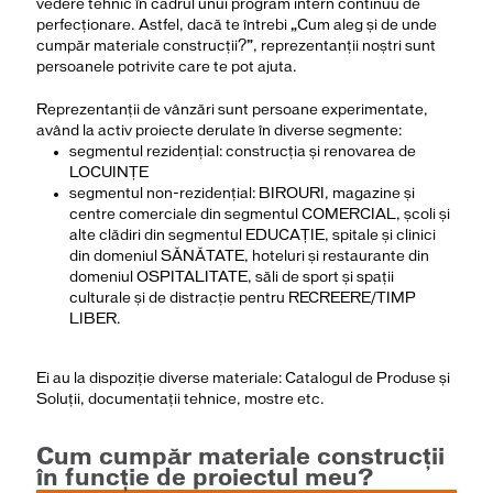
vedere tehnic în cadrul unui program intern continuu de
perfecționare. Astfel, dacă te întrebi „Cum aleg și de unde
cumpăr materiale construcții?”, reprezentanții noștri sunt
persoanele potrivite care te pot ajuta.
Reprezentanții de vânzări sunt persoane experimentate,
având la activ proiecte derulate în diverse segmente:
segmentul rezidențial: construcția și renovarea de
LOCUINȚE
segmentul non-rezidențial: BIROURI, magazine și
centre comerciale din segmentul COMERCIAL, școli și
alte clădiri din segmentul EDUCAȚIE, spitale și clinici
din domeniul SĂNĂTATE, hoteluri și restaurante din
domeniul OSPITALITATE, săli de sport și spații
culturale și de distracție pentru RECREERE/TIMP
LIBER.
Ei au la dispoziție diverse materiale: Catalogul de Produse și
Soluții, documentații tehnice, mostre etc.
Cum cumpăr materiale construcții
în funcție de proiectul meu?