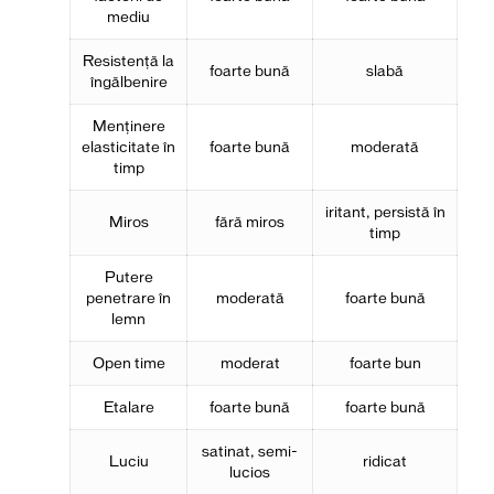
mediu
Resistenţă la
foarte bună
slabă
îngălbenire
Menţinere
elasticitate în
foarte bună
moderată
timp
iritant, persistă în
Miros
fără miros
timp
Putere
penetrare în
moderată
foarte bună
lemn
Open time
moderat
foarte bun
Etalare
foarte bună
foarte bună
satinat, semi-
Luciu
ridicat
lucios