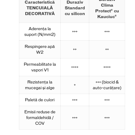
Caracteristică
Duraziv
Clima
TENCUIALĂ
Standard
Protect® cu
DECORATIVĂ
cu silicon
Kauciuc®
Aderenţa la
+++
+++
suport (N/mm2)
Respingere apă
++
++
W2
Permeabilitate la
++++
++++
vapori V1
Rezistenţa la
+++ (biocid &
+
mucegai şi alge
auto-curățare)
Paletă de culori
+++
+++
Emisii reduse de
formaldehidă /
+++
+++
COV