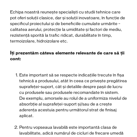
Echipa noastră reunește specialiști cu studii tehnice care
pot oferi soluții clasice, dar și soluții inovatoare, în funcție de
specificul proiectului și de beneficiile cumulate urmărite –
calitatea aerului, protecție la umiditate și factori de mediu,
rezistență sporită la trafic ridicat, durabilitate în timp,
termoizolare, hidroizolare etc.
Îți prezentăm câteva elemente relevante de care să ții
cont:
Este important să se respecte indicațiile trecute în fișa
tehnică a produsului, atât în ceea ce privește pregătirea
suprafeței-suport, cât și detaliile despre pașii de lucru
cu produsele sau produsele recomandate în sistem.
De exemplu, amorsele au rolul de a uniformiza nivelul de
absorbție al suprafeței-suport și/sau de a crește
aderența acestuia pentru următorul strat de finisaj
aplicat.
Pentru vopseaua lavabilă este importantă clasa de
lavabilitate, adică numărul de cicluri de frecare umedă