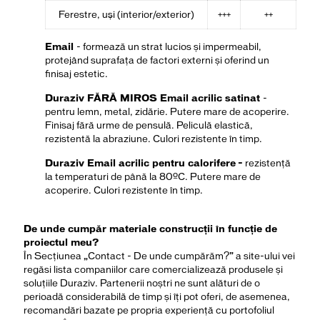
Ferestre, uşi (interior/exterior)
+++
++
Email
- formează un strat lucios și impermeabil,
protejând suprafața de factori externi și oferind un
finisaj estetic.
Duraziv FĂRĂ MIROS Email acrilic satinat
-
pentru lemn, metal, zidărie. Putere mare de acoperire.
Finisaj fără urme de pensulă. Peliculă elastică,
rezistentă la abraziune. Culori rezistente în timp.
Duraziv Email acrilic pentru calorifere
-
rezistență
la temperaturi de până la 80ºC. Putere mare de
acoperire. Culori rezistente în timp.
De unde cumpăr materiale construcții în funcție de
proiectul meu?
În Secțiunea „Contact - De unde cumpărăm?” a site-ului vei
regăsi lista companiilor care comercializează produsele și
soluțiile Duraziv. Partenerii noștri ne sunt alături de o
perioadă considerabilă de timp și îți pot oferi, de asemenea,
recomandări bazate pe propria experiență cu portofoliul