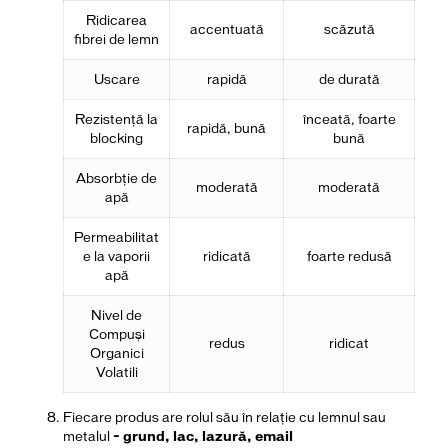
Ridicarea
accentuată
scăzută
fibrei de lemn
Uscare
rapidă
de durată
Rezistenţă la
înceată, foarte
rapidă, bună
blocking
bună
Absorbţie de
moderată
moderată
apă
Permeabilitat
e la vaporii
ridicată
foarte redusă
apă
Nivel de
Compuşi
redus
ridicat
Organici
Volatili
Fiecare produs are rolul său în relație cu lemnul sau
metalul
-
grund, lac, lazură, email