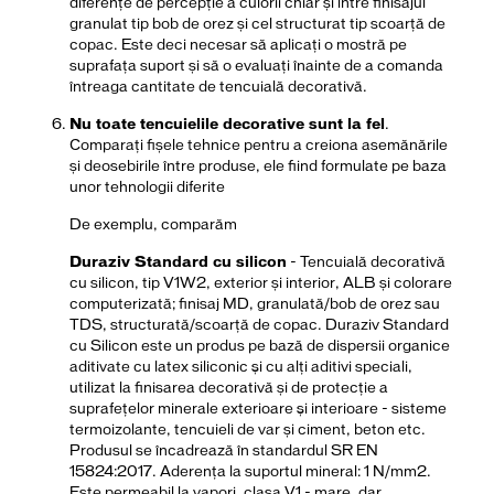
diferențe de percepție a culorii chiar și între finisajul
granulat tip bob de orez și cel structurat tip scoarță de
copac. Este deci necesar să aplicați o mostră pe
suprafața suport și să o evaluați înainte de a comanda
întreaga cantitate de tencuială decorativă.
Nu toate tencuielile decorative sunt la fel
.
Comparați fișele tehnice pentru a creiona asemănările
și deosebirile între produse, ele fiind formulate pe baza
unor tehnologii diferite
De exemplu, comparăm
Duraziv Standard cu silicon
- Tencuială decorativă
cu silicon, tip V1W2, exterior și interior, ALB și colorare
computerizată; finisaj MD, granulată/bob de orez sau
TDS, structurată/scoarță de copac. Duraziv Standard
cu Silicon este un produs pe bază de dispersii organice
aditivate cu latex siliconic şi cu alţi aditivi speciali,
utilizat la finisarea decorativă și de protecție a
suprafețelor minerale exterioare şi interioare - sisteme
termoizolante, tencuieli de var și ciment, beton etc.
Produsul se încadrează în standardul SR EN
15824:2017. Aderența la suportul mineral: 1 N/mm2.
Este permeabil la vapori, clasa V1 - mare, dar