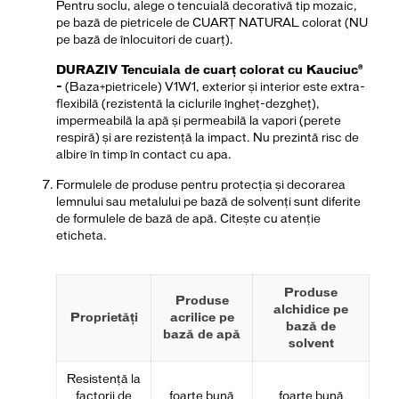
Pentru soclu, alege o tencuială decorativă tip mozaic,
pe bază de pietricele de CUARȚ NATURAL colorat (NU
pe bază de înlocuitori de cuarț).
DURAZIV Tencuiala de cuarț colorat cu Kauciuc®
-
(Baza+pietricele) V1W1, exterior și interior este extra-
flexibilă (rezistentă la ciclurile îngheț-dezgheț),
impermeabilă la apă și permeabilă la vapori (perete
respiră) și are rezistență la impact. Nu prezintă risc de
albire în timp în contact cu apa.
Formulele de produse pentru protecția și decorarea
lemnului sau metalului pe bază de solvenți sunt diferite
de formulele de bază de apă. Citește cu atenție
eticheta.
Produse
Produse
alchidice pe
Proprietăți
acrilice pe
bază de
bază de apă
solvent
Resistenţă la
factorii de
foarte bună
foarte bună