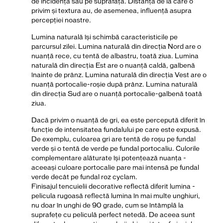
de incidența sau pe suprafață. Distanța de la care o
privim și textura au, de asemenea, influență asupra
percepției noastre.
Lumina naturală își schimbă caracteristicile pe
parcursul zilei. Lumina naturală din direcția Nord are o
nuanță rece, cu tentă de albastru, toată ziua. Lumina
naturală din direcția Est are o nuanță caldă, galbenă
înainte de prânz. Lumina naturală din direcția Vest are o
nuanță portocalie-roșie după prânz. Lumina naturală
din direcția Sud are o nuanță portocalie-galbenă toată
ziua.
Dacă privim o nuanță de gri, ea este percepută diferit în
funcție de intensitatea fundalului pe care este expusă.
De exemplu, culoarea gri are tentă de roșu pe fundal
verde și o tentă de verde pe fundal portocaliu. Culorile
complementare alăturate își potențează nuanța -
aceeași culoare portocalie pare mai intensă pe fundal
verde decât pe fundal roz cyclam.
Finisajul tencuielii decorative reflectă diferit lumina -
pelicula rugoasă reflectă lumina în mai multe unghiuri,
nu doar în unghi de 90 grade, cum se întâmplă la
suprafețe cu peliculă perfect netedă. De aceea sunt