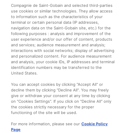
Compagnie de Saint-Gobain and selected third-parties
use cookies or similar technologies. They allow access
to information such as the characteristics of your
terminal or certain personal data (IP addresses,
navigation data on the Saint-Gobain site, etc.) for the
Informații legale
following purposes : analysis and improvement of the
user experience and/or our offer of content, products
Termeni și condiții
and services; audience measurement and analysis;
interactions with social networks; display of advertising
and personalized content. For audience measurement
Companie
and analysis, your cookie IDs, IP addresses and terminal
identification numbers may be transferred to the
Despre noi
United States.
Contact
You can accept cookies by clicking "Accept All" or
decline them by clicking "Decline All". You may freely
give or withdraw your consent at any time by clicking
on "Cookies Settings". If you click on "Decline All" only
the cookies strictly necessary for the proper
functioning of the site will be used.
For more information, please see our
Cookie Policy
Page