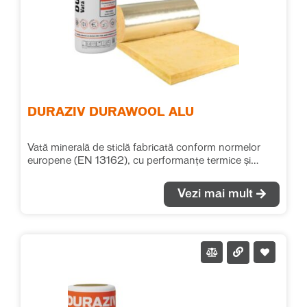
DURAZIV DURAWOOL ALU
Vată minerală de sticlă fabricată conform normelor
europene (EN 13162), cu performanțe termice și
fonice deosebite. Se recomandă pentru izolațiile
termice și fonice în toate tipurile de aplicații, fără ca
Vezi mai mult
saltelele de vată să fie supuse unor solicitări mecanice
suplimentare. Rola de vată minerală de sticlă cașerată
cu folie de aluminiu se montează cu folia de aluminiu
orientată către interior (către zona caldă a încăperii),
având rol de barieră de vapori. Recomandăm
realizarea unei etanșeități continue a foliei de aluminiu,
prin lipirea straturilor adiacente cu o bandă adezivă. λ =
0.040 W/(m*K)