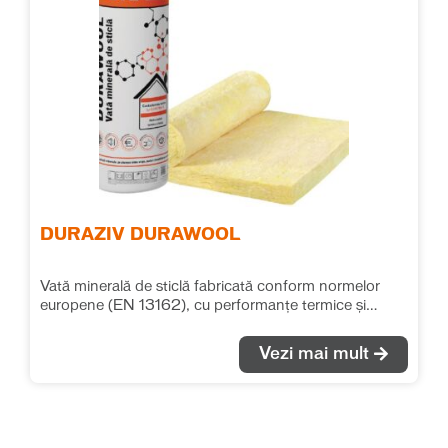
DURAZIV DURAWOOL
Vată minerală de sticlă fabricată conform normelor
europene (EN 13162), cu performanțe termice și
fonice deosebite. Se recomandă pentru izolațiile
termice și fonice în toate tipurile de aplicații, fără ca
Vezi mai mult
saltelele de vată să fie supuse unor solicitări mecanice
suplimentare. λ = 0.040 W/(m*K)