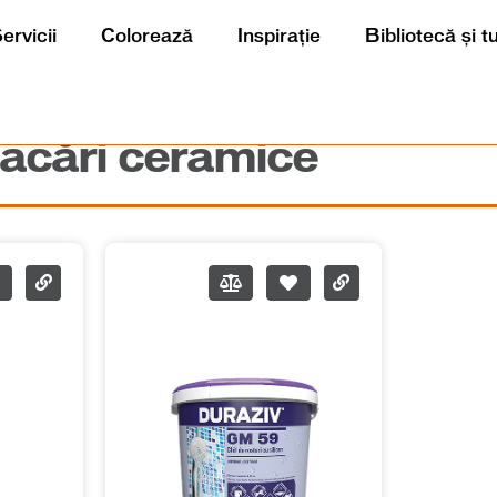
ervicii
Colorează
Inspirație
Bibliotecă și t
lacări ceramice