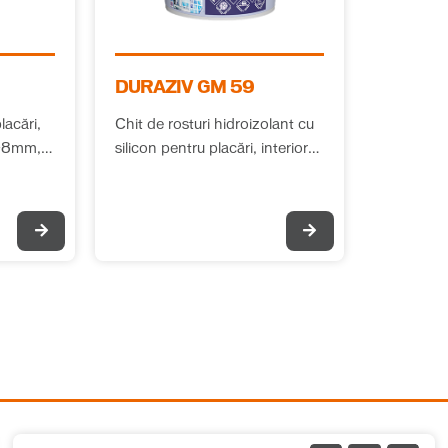
DURAZIV GM 59
lacări,
Chit de rosturi hidroizolant cu
silicon pentru placări, interior și
exterior, 2-10mm, clasa CG-
2W, 17 culori