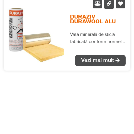
DURAZIV
DURAWOOL ALU
Vată minerală de sticlă
fabricată conform normelor
europene (EN 13162), cu
performanțe termice și
Vezi mai mult
fonice deosebite. Se
recomandă pentru izolațiile
termice și fonice în toate
tipurile de aplicații, fără ca
saltelele de vată să fie
supuse unor solicitări
mecanice suplimentare.
Rola de vată minerală de
sticlă cașerată cu folie de
Companie
aluminiu se montează cu