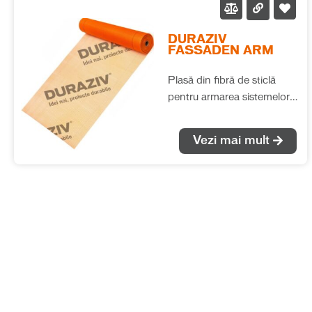
DURAZIV
FASSADEN ARM
Plasă din fibră de sticlă
pentru armarea sistemelor
compozite de izolație
termică realizate cu vată
Vezi mai mult
minerală bazaltică.
Informații legale