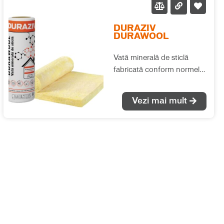
DURAZIV
DURAWOOL
Vată minerală de sticlă
fabricată conform normelor
europene (EN 13162), cu
performanțe termice și
Vezi mai mult
fonice deosebite. Se
recomandă pentru izolațiile
termice și fonice în toate
tipurile de aplicații, fără ca
saltelele de vată să fie
supuse unor solicitări
mecanice suplimentare. λ =
0.040 W/(m*K)