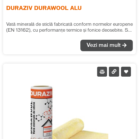
DURAZIV DURAWOOL ALU
Vată minerală de sticlă fabricată conform normelor europene
(EN 13162), cu performanțe termice și fonice deosebite. Se
recomandă pentru izolațiile termice și fonice în toate tipurile
de aplicații, fără ca saltelele de vată să fie supuse unor
Vezi mai mult
solicitări mecanice suplimentare. Rola de vată minerală de
sticlă cașerată cu folie de aluminiu se montează cu folia de
aluminiu orientată către interior (către zona caldă a
încăperii), având rol de barieră de vapori. Recomandăm
realizarea unei etanșeități continue a foliei de aluminiu, prin
lipirea straturilor adiacente cu o bandă adezivă. λ = 0.040
W/(m*K)