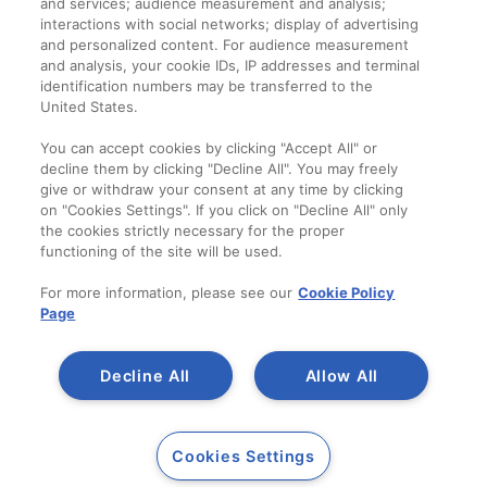
and services; audience measurement and analysis;
interactions with social networks; display of advertising
and personalized content. For audience measurement
Companie
and analysis, your cookie IDs, IP addresses and terminal
identification numbers may be transferred to the
Despre noi
United States.
Contact
You can accept cookies by clicking "Accept All" or
decline them by clicking "Decline All". You may freely
give or withdraw your consent at any time by clicking
on "Cookies Settings". If you click on "Decline All" only
the cookies strictly necessary for the proper
functioning of the site will be used.
For more information, please see our
Cookie Policy
Page
Decline All
Allow All
Copyright 2014-2023
A SAINT-GOBAIN
Cookies Settings
Duraziv.ro
BRAND