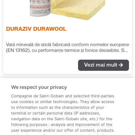
DURAZIV DURAWOOL
Vată minerală de sticlă fabricată conform normelor europene
(EN 13162), cu performanțe termice și fonice deosebite. Se
recomandă pentru izolațiile termice și fonice în toate tipurile
de aplicații, fără ca saltelele de vată să fie supuse unor
Vezi mai mult
solicitări mecanice suplimentare. λ = 0.040 W/(m*K)
We respect your privacy
Compagnie de Saint-Gobain and selected third-parties
use cookies or similar technologies. They allow access
to information such as the characteristics of your
terminal or certain personal data (IP addresses,
navigation data on the Saint-Gobain site, etc.) for the
Informații legale
following purposes : analysis and improvement of the
user experience and/or our offer of content, products
Termeni și condiții