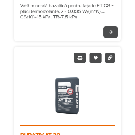
Vată minerală bazaltică pentru fațade ETICS –
plăci termoizolante, λ = 0.035 W/(m*K),
CS(10)=15 kPa, TR=7.5 kPa