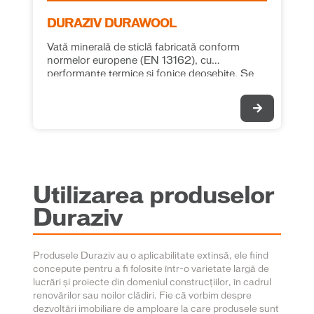
DURAZIV DURAWOOL
Vată minerală de sticlă fabricată conform
normelor europene (EN 13162), cu
performanțe termice și fonice deosebite. Se
recomandă pentru izolațiile termice și fonice în
toate tipurile de aplicații, fără ca saltelele de
vată să fie supuse unor solicitări mecanice
suplimentare. λ = 0.040 W/(m*K)
Utilizarea produselor
Duraziv
Produsele Duraziv au o aplicabilitate extinsă, ele fiind
concepute pentru a fi folosite într-o varietate largă de
lucrări și proiecte din domeniul construcțiilor, în cadrul
renovărilor sau noilor clădiri. Fie că vorbim despre
dezvoltări imobiliare de amploare la care produsele sunt