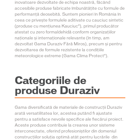
inovatoare dezvoltate de echipa noastră, făcând
accesibile produse fabricate îmbunătățite cu formule de
performanță deosebită. Suntem pionieri în România în
ceea ce privește formulele aditivate cu cauciuc sintetic
(produse cu mențiunea Kauciuc
®
), primul producător
atestat cu zero formaldehidă conform organizațiilor
naționale și internaționale relevante (în timp, am
dezvoltat Gama Duraziv Fără Miros), precum și pentru
dezvoltarea de formule rezistente la condițiile
meteorologice extreme (Gama Clima Protect
®
).
Categoriile de
produse Duraziv
Gama diversificată de materiale de construcții Duraziv
arată versatilitatea lor, acestea putând fi ajustate
pentru a satisface nevoile specifice ale fiecărui proiect.
Aceste produse contribuie la crearea unor sisteme
interconectate, oferind profesioniștilor din domeniul
construcțiilor soluția optimă atât pentru lucrările din