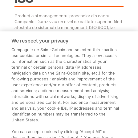
Producția și managementul proceselor din cadrul
Companiei Duraziv au un nivel de calitate superior, fiind
atestate de sistemul de management ISO 9001, iar
preocuparea pentru mediu este atestată de sistemul de
management ISO 14001.
We respect your privacy
Compagnie de Saint-Gobain and selected third-parties
use cookies or similar technologies. They allow access
to information such as the characteristics of your
terminal or certain personal data (IP addresses,
navigation data on the Saint-Gobain site, etc.) for the
Informații legale
following purposes : analysis and improvement of the
user experience and/or our offer of content, products
Termeni și condiții
and services; audience measurement and analysis;
interactions with social networks; display of advertising
and personalized content. For audience measurement
Companie
and analysis, your cookie IDs, IP addresses and terminal
identification numbers may be transferred to the
Despre noi
United States.
Contact
You can accept cookies by clicking "Accept All" or
decline them by clicking "Decline All". You may freely