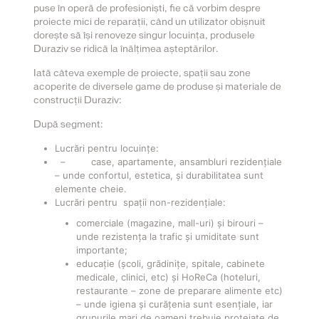
puse în operă de profesioniști, fie că vorbim despre
proiecte mici de reparații, când un utilizator obișnuit
dorește să își renoveze singur locuința, produsele
Duraziv se ridică la înălțimea așteptărilor.
Iată câteva exemple de proiecte, spații sau zone
acoperite de diversele game de produse și materiale de
construcții Duraziv:
După segment:
Lucrări pentru locuințe:
– case, apartamente, ansambluri rezidențiale
– unde confortul, estetica, și durabilitatea sunt
elemente cheie.
Lucrări pentru spații non-rezidențiale:
comerciale (magazine, mall-uri) și birouri –
unde rezistența la trafic și umiditate sunt
importante;
educație (școli, grădinițe, spitale, cabinete
medicale, clinici, etc) și HoReCa (hoteluri,
restaurante – zone de preparare alimente etc)
– unde igiena și curățenia sunt esențiale, iar
grupurile mari de oameni trebuie protejate de