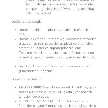
factori alergenici – de exemplu formaldehida,
compus organic volatil COV ce provoacă iritații
căilor respiratorii.
După tipul de spațiu:
Lucrări de zidire – ridicarea zidăriei din cărămidă,
BCA.
Lucrări la exterior – protecția și decorarea fațadelor
și gardurilor, realizarea aleilor, placarea piscinelor,
protecția și estetica suprafețelor din lemn
(foișoare, mobilier de balcon sau grădină, rame de
fereastră) sau din metal (garduri, mobilier de curte,
etc).
Lucrări la interior – finisarea și decorarea pereților
și tavanelor cu tencuieli.
După tipul soluțiilor:
FINISARE PEREȚI – realizare pereți din zidările, gips-
carton & finisare cu tencuieli, gleturi, vopsea sau
tencuieli decorative.
TERMOIZOLAREA FAȚADELOR – termoizolarea
fațadelor cu vată minerală sau polistiren și adezivi și