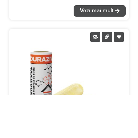
fonice deosebite. Se recomandă pentru izolațiile
termice și fonice în toate tipurile de aplicații, fără ca
Vezi mai mult
saltelele de vată să fie supuse unor solicitări mecanice
suplimentare. Rola de vată minerală de sticlă cașerată
cu folie de aluminiu se montează cu folia de aluminiu
orientată către interior (către zona caldă a încăperii),
având rol de barieră de vapori. Recomandăm
realizarea unei etanșeități continue a foliei de aluminiu,
prin lipirea straturilor adiacente cu o bandă adezivă. λ =
0.040 W/(m*K)
DURAZIV DURAWOOL