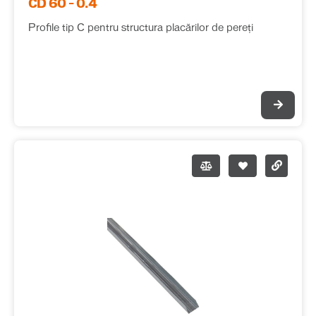
CD 60 – 0.4
Profile tip C pentru structura placărilor de pereți