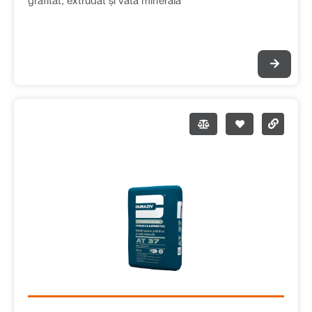
grafitat, extrudat și vată minerală