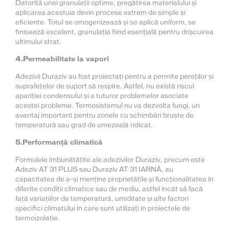
Datorită unei granulații optime, pregătirea materialului și
aplicarea acestuia devin procese extrem de simple și
eficiente. Totul se omogenizează și se aplică uniform, se
finisează excelent, granulația fiind esențială pentru drișcuirea
ultimului strat.
4.Permeabilitate la vapori
Adezivii Duraziv au fost proiectați pentru a permite pereților și
suprafețelor de suport să respire. Astfel, nu există riscul
apariției condensului și a tuturor problemelor asociate
acestei probleme. Termosistemul nu va dezvolta fungi, un
avantaj important pentru zonele cu schimbări bruște de
temperatură sau grad de umezeală ridicat.
5.Performanță climatică
Formulele îmbunătățite ale adezivilor Duraziv, precum este
Adeziv AT 31 PLUS sau Duraziv AT 31 IARNĂ, au
capacitatea de a-și menține proprietățile și funcționalitatea în
diferite condiții climatice sau de mediu, astfel încât să facă
față variațiilor de temperatură, umiditate și alte factori
specifici climatului în care sunt utilizați în proiectele de
termoizolație.