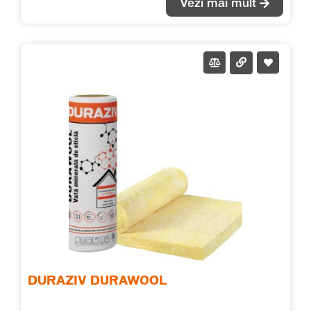
Vezi mai mult
saltelele de vată să fie supuse unor solicitări mecanice
suplimentare. Rola de vată minerală de sticlă cașerată
cu folie de aluminiu se montează cu folia de aluminiu
orientată către interior (către zona caldă a încăperii),
având rol de barieră de vapori. Recomandăm
realizarea unei etanșeități continue a foliei de aluminiu,
prin lipirea straturilor adiacente cu o bandă adezivă. λ =
0.040 W/(m*K)
DURAZIV DURAWOOL