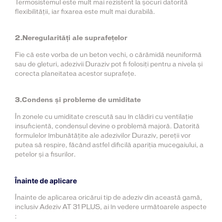
Termosistemul este mult mai rezistent la șocuri datorită
flexibilității, iar fixarea este mult mai durabilă.
2.Neregularități ale suprafețelor
Fie că este vorba de un beton vechi, o cărămidă neuniformă
sau de gleturi, adezivii Duraziv pot fi folosiți pentru a nivela și
corecta planeitatea acestor suprafețe.
3.Condens și probleme de umiditate
În zonele cu umiditate crescută sau în clădiri cu ventilație
insuficientă, condensul devine o problemă majoră. Datorită
formulelor îmbunătățite ale adezivilor Duraziv, pereții vor
putea să respire, făcând astfel dificilă apariția mucegaiului, a
petelor și a fisurilor.
Înainte de aplicare
Înainte de aplicarea oricărui tip de adeziv din această gamă,
inclusiv Adeziv AT 31 PLUS, ai în vedere următoarele aspecte
: