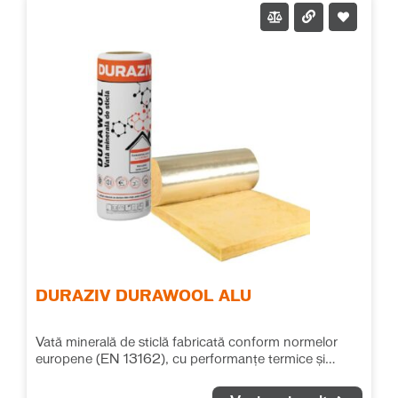
DURAZIV DURAWOOL ALU
Vată minerală de sticlă fabricată conform normelor
europene (EN 13162), cu performanțe termice și
fonice deosebite. Se recomandă pentru izolațiile
termice și fonice în toate tipurile de aplicații, fără ca