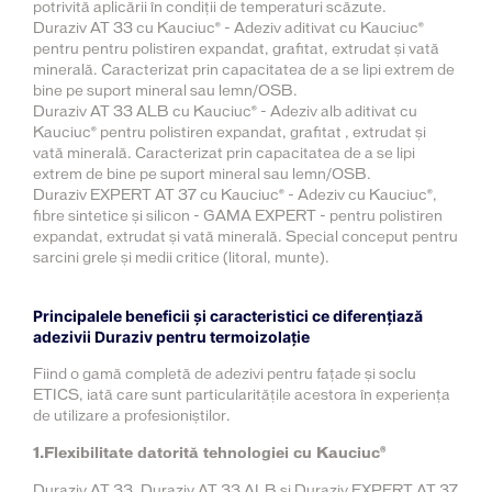
potrivită aplicării în condiții de temperaturi scăzute.
Duraziv AT 33 cu Kauciuc® - Adeziv aditivat cu Kauciuc®
pentru pentru polistiren expandat, grafitat, extrudat și vată
minerală. Caracterizat prin capacitatea de a se lipi extrem de
bine pe suport mineral sau lemn/OSB.
Duraziv AT 33 ALB cu Kauciuc® - Adeziv alb aditivat cu
Kauciuc® pentru polistiren expandat, grafitat , extrudat și
vată minerală. Caracterizat prin capacitatea de a se lipi
extrem de bine pe suport mineral sau lemn/OSB.
Duraziv EXPERT AT 37 cu Kauciuc® - Adeziv cu Kauciuc®,
fibre sintetice și silicon - GAMA EXPERT - pentru polistiren
expandat, extrudat și vată minerală. Special conceput pentru
sarcini grele și medii critice (litoral, munte).
Principalele beneficii și caracteristici ce diferențiază
adezivii Duraziv pentru termoizolație
Fiind o gamă completă de adezivi pentru fațade și soclu
ETICS, iată care sunt particularitățile acestora în experiența
de utilizare a profesioniștilor.
1.Flexibilitate datorită tehnologiei cu Kauciuc®
Duraziv AT 33, Duraziv AT 33 ALB și Duraziv EXPERT AT 37