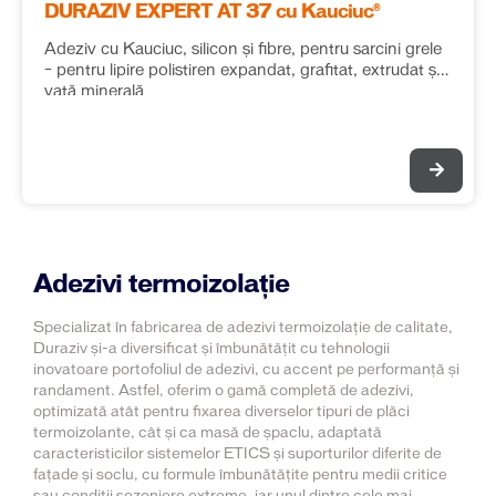
DURAZIV EXPERT AT 37 cu Kauciuc®
Adeziv cu Kauciuc, silicon și fibre, pentru sarcini grele
– pentru lipire polistiren expandat, grafitat, extrudat și
vată minerală
Adezivi termoizolație
Specializat în fabricarea de adezivi termoizolație de calitate,
Duraziv și-a diversificat și îmbunătățit cu tehnologii
inovatoare portofoliul de adezivi, cu accent pe performanță și
randament. Astfel, oferim o gamă completă de adezivi,
optimizată atât pentru fixarea diverselor tipuri de plăci
termoizolante, cât și ca masă de șpaclu, adaptată
caracteristicilor sistemelor ETICS și suporturilor diferite de
fațade și soclu, cu formule îmbunătățite pentru medii critice
sau condiții sezoniere extreme, iar unul dintre cele mai