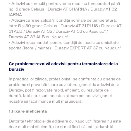
- Adezivi cu formulă pentru vreme rece, cu temperaturi până
la: -5 grade Celsius - Duraziv AT 31 IARNĂ / Duraziv AT 32
IARNĂ
- Adezivi care se aplică în condiții normale de temperatură:
între 5 și 30 grade Celsius - Duraziv AT 31 PLUS / Duraziv AT
31 ALB / Duraziv AT 32 / Duraziv AT 33 cu Kauciuc® /
Duraziv AT 33 ALB cu Kauciuc®
- Adezivi recomandați pentru condiții de mediu cu umiditate
sporită (litoral / munte) - Duraziv EXPERT AT 37 cu Kauciuc®
Ce probleme rezolvă adezivii pentru termoizolare de la
Duraziv
În practica lor zilnică, profesioniștii se confruntă cu o serie de
probleme și provocări care cu ajutorul gamei de adezivi de la
Duraziv, pot fi rezolvate rapid, eficient, cu rezultate de
durată. Iată care sunt acestea și cum pot adezivii gamei
noastre să facă munca mult mai ușoară.
1.Fixare ineficientă
Datorită tehnologiei de aditivare cu Kauciuc®, fixarea nu este
doar mult mai eficientă, dar și mai flexibilă, cât și durabilă.