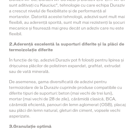
sunt aditivați cu Kauciuc®, tehnologie cu care echipa Duraziv
a crescut nivelul de flexibilitate și de performanță al
mortarelor. Datorită acestei tehnologii, adezivii sunt mult mai
flexibili, au aderență sporită, sunt mult mai rezistenți la șocuri
mecanice și fisurează mai greu decât un adeziv care nu este
flexibil.
2.Aderență excelentă la suporturi diferite și la plăci de
termoizolație diferite
În funcție de tip, adezivii Duraziv pot fi folosiți pentru lipirea și
drișcuirea plăcilor de polistiren expandat, grafitat, extrudat
sau de vată minerală.
De asemenea, gama diversificată de adezivi pentru
termoizolare de la Duraziv cuprinde produse compatibile cu
diferite tipuri de suporturi: beton (mai vechi de trei luni),
mortar (mai vechi de 28 de zile), cărămidă clasică, BCA,
cărămidă eficientă, panouri din lemn aglomerat (OSB), placaj
sau plăci din lemn natural, gleturi din ciment, vopsele vechi
asperizate.
3.Granulație optimă