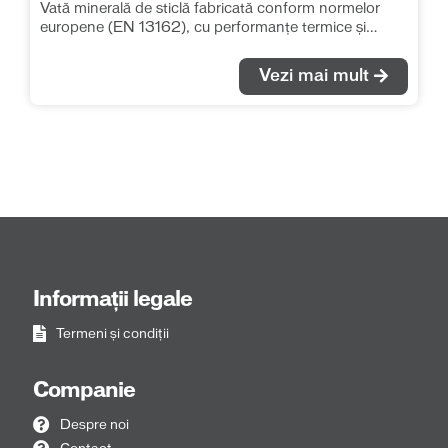
Vată minerală de sticlă fabricată conform normelor
europene (EN 13162), cu performanțe termice și
fonice deosebite. Se recomandă pentru izolațiile
termice și fonice în toate tipurile de aplicații, fără ca
Vezi mai mult
saltelele de vată să fie supuse unor solicitări mecanice
suplimentare. λ = 0.040 W/(m*K)
Informații legale
Termeni și condiții
Companie
Despre noi