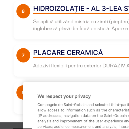
HIDROIZOLAȚIE - AL 3-LEA 
6
Se aplică utilizând mistria cu zimţi (piep
înglobează plasă din fibră de sticlă. Apoi se
PLACARE CERAMICĂ
7
Adezivi flexibili pentru exterior DURAZIV A
CHITUIRE
8
We respect your privacy
Chitul DURAZIV GM 59 cu silicon
Compagnie de Saint-Gobain and selected third-parti
allow access to information such as the characterist
(IP addresses, navigation data on the Saint-Gobain si
analysis and improvement of the user experience an
services; audience measurement and analysis; interac