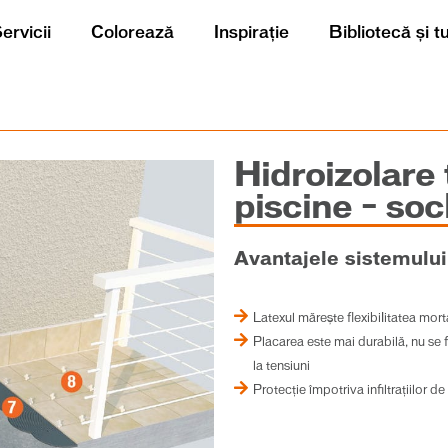
ervicii
Colorează
Inspirație
Bibliotecă și t
Hidroizolare 
piscine – socl
Avantajele sistemului
Latexul măreşte flexibiIitatea mort
Placarea este mai durabilă, nu se f
la tensiuni
Protecție împotriva infiltrațiilor d