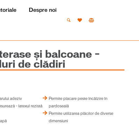
utoriale
Despre noi
terase și balcoane –
uri de clădiri
arului adeziv
Permite placare peste încălzire în
isurează - latexul rezistă
pardoseală
Permite utilizarea plăcilor de diverse
e apă
dimensiuni