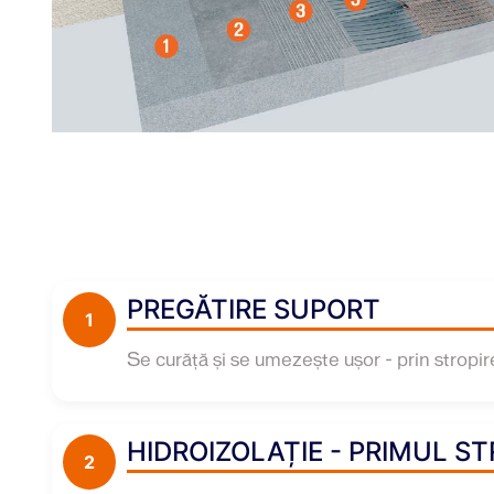
PREGĂTIRE SUPORT
1
Se curăţă și se umezeşte uşor - prin stropir
HIDROIZOLAȚIE - PRIMUL S
2