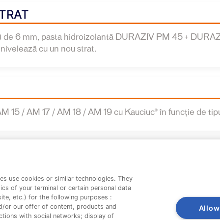
STRAT
ten) de 6 mm, pasta hidroizolantă DURAZIV PM 45 + DURAZIV
 nivelează cu un nou strat.
M 15 / AM 17 / AM 18 / AM 19 cu Kauciuc® în funcție de tipu
es use cookies or similar technologies. They
ics of your terminal or certain personal data
te, etc.) for the following purposes :
d/or our offer of content, products and
Allow
tions with social networks; display of