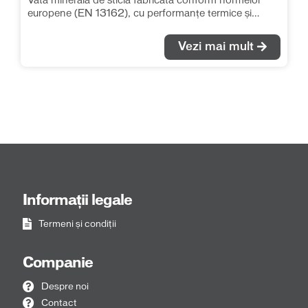
Vată minerală de sticlă fabricată conform normelor
europene (EN 13162), cu performanțe termice și
fonice deosebite. Se recomandă pentru izolațiile
termice și fonice în toate tipurile de aplicații, fără ca
Vezi mai mult
saltelele de vată să fie supuse unor solicitări mecanice
suplimentare. λ = 0.040 W/(m*K)
Informații legale
Termeni și condiții
Companie
Despre noi
Contact