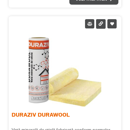
saltelele de vată să fie supuse unor solicitări mecanice
suplimentare. Rola de vată minerală de sticlă cașerată
cu folie de aluminiu se montează cu folia de aluminiu
orientată către interior (către zona caldă a încăperii),
având rol de barieră de vapori. Recomandăm
realizarea unei etanșeități continue a foliei de aluminiu,
prin lipirea straturilor adiacente cu o bandă adezivă. λ =
0.040 W/(m*K)
DURAZIV DURAWOOL