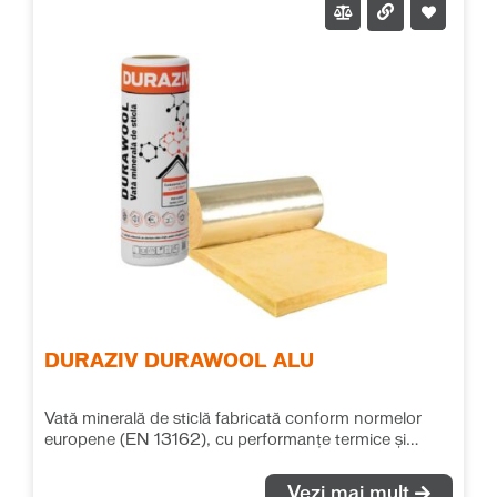
DURAZIV DURAWOOL ALU
Vată minerală de sticlă fabricată conform normelor
europene (EN 13162), cu performanțe termice și
fonice deosebite. Se recomandă pentru izolațiile
termice și fonice în toate tipurile de aplicații, fără ca
Vezi mai mult