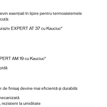
evin esențiali în lipire pentru termosistemele
cută:
, Duraziv EXPERT AT 37 cu Kauciuc®
XPERT AM 19 cu Kauciuc®
apidă
 de finisaj devine mai eficientă și durabilă:
 mecanizată
, rezistent la umiditate