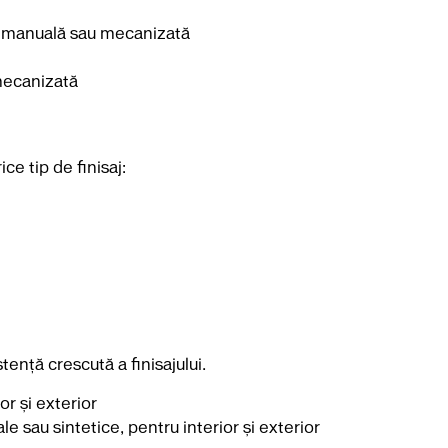
are manuală sau mecanizată
 mecanizată
ce tip de finisaj:
ență crescută a finisajului.
r și exterior
 sau sintetice, pentru interior și exterior