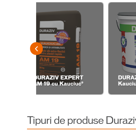
PERT
DURAZIV FP 29 cu
D
iuc®
Kauciuc®
P
Tipuri de produse Durazi