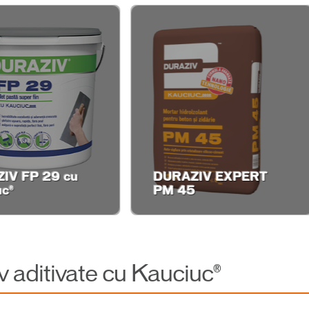
DURAZIV Fără Miro
URAZIV EXPERT
Amorsă Albă cu
M 45
Kauciuc®
v aditivate cu Kauciuc®