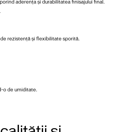
rind aderența și durabilitatea finisajului final.
r
e rezistență și flexibilitate sporită.
nd-o de umiditate.
lității și