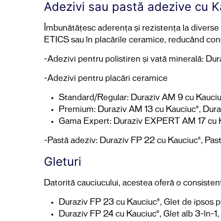
Adezivi sau pastă adezive cu 
Îmbunătățesc aderența și rezistența la diverse 
ETICS sau în placările ceramice, reducând cons
-Adezivi pentru polistiren și vată minerală: 
-Adezivi pentru placări ceramice
Standard/Regular: Duraziv AM 9 cu Kauciuc
Premium: Duraziv AM 13 cu Kauciuc®, Dura
Gama Expert: Duraziv EXPERT AM 17 cu K
-Pastă adeziv: Duraziv FP 22 cu Kauciuc®, Past
Gleturi
Datorită cauciucului, acestea oferă o consistență
Duraziv FP 23 cu Kauciuc®, Glet de ipsos p
Duraziv FP 24 cu Kauciuc®, Glet alb 3-în-1, d