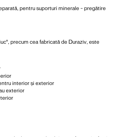
parată, pentru suporturi minerale – pregătire
iuc®, precum cea fabricată de Duraziv, este
r
erior
tru interior și exterior
au exterior
terior