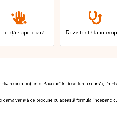
erență superioară
Rezistență la intemp
ditivare au mențiunea Kauciuc
® în descrierea scurtă și în F
at o gamă variată de produse cu această formulă, începând cu