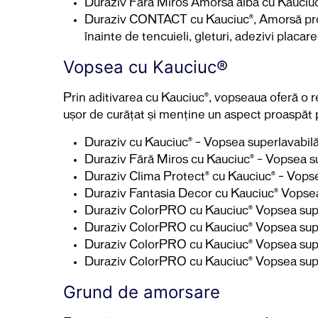
Duraziv Fără Miros Amorsă albă cu Kauciuc®
Duraziv CONTACT cu Kauciuc®, Amorsă profes
înainte de tencuieli, gleturi, adezivi placare
Vopsea cu Kauciuc®
Prin aditivarea cu Kauciuc®, vopseaua oferă o 
ușor de curățat și menține un aspect proaspăt 
Duraziv cu Kauciuc® – Vopsea superlavabilă
Duraziv Fără Miros cu Kauciuc® – Vopsea su
Duraziv Clima Protect® cu Kauciuc® – Vopse
Duraziv Fantasia Decor cu Kauciuc® Vopsea d
Duraziv ColorPRO cu Kauciuc® Vopsea super
Duraziv ColorPRO cu Kauciuc® Vopsea super
Duraziv ColorPRO cu Kauciuc® Vopsea super
Duraziv ColorPRO cu Kauciuc® Vopsea super
Grund de amorsare