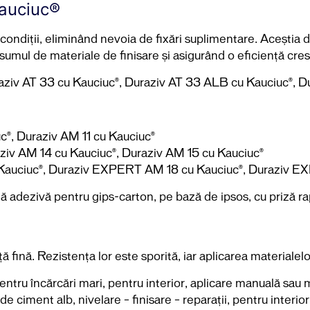
Kauciuc®
condiții, eliminând nevoia de fixări suplimentare. Aceștia d
umul de materiale de finisare și asigurând o eficiență cres
Duraziv AT 33 cu Kauciuc®, Duraziv AT 33 ALB cu Kauciuc®
®, Duraziv AM 11 cu Kauciuc®
ziv AM 14 cu Kauciuc®, Duraziv AM 15 cu Kauciuc®
auciuc®, Duraziv EXPERT AM 18 cu Kauciuc®, Duraziv E
ă adezivă pentru gips-carton, pe bază de ipsos, cu priză r
 fină. Rezistența lor este sporită, iar aplicarea materialelor
entru încărcări mari, pentru interior, aplicare manuală sau
e ciment alb, nivelare – finisare – reparații, pentru interior