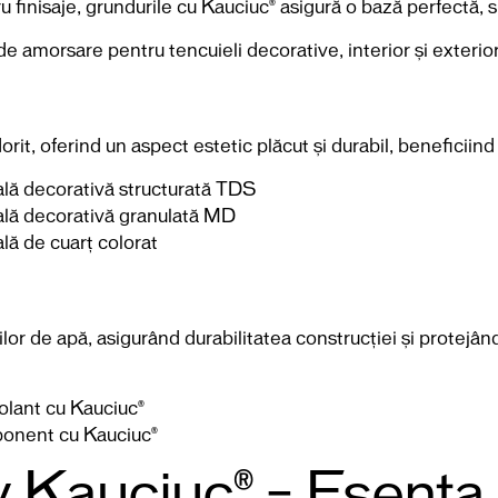
 finisaje, grundurile cu Kauciuc® asigură o bază perfectă, spo
 amorsare pentru tencuieli decorative, interior și exterio
t, oferind un aspect estetic plăcut și durabil, beneficiind d
ală decorativă structurată TDS
ală decorativă granulată MD
lă de cuarț colorat
iilor de apă, asigurând durabilitatea construcției și protejâ
olant cu Kauciuc®
ponent cu Kauciuc®
 Kauciuc® – Esența ca