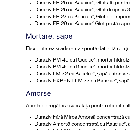
Duraziv FP 25 cu Kauciuc®, Glet alb pentru f
Duraziv FP 26 cu Kauciuc®, Glet de ipsos 3-î
Duraziv FP 27 cu Kauciuc®, Glet alb imperme
Duraziv FP 29 cu Kauciuc® Glet pastă super
Mortare, șape
Flexibilitatea și aderența sporită datorită conțin
Duraziv PM 45 cu Kauciuc®, mortar hidroiz
Duraziv PM 46 cu Kauciuc®, mortar hidroi
Duraziv LM 72 cu Kauciuc®, șapă autonive
Duraziv EXPERT LM 77 cu Kauciuc®, șapă 
Amorse
Acestea pregătesc suprafața pentru etapele ulter
Duraziv Fără Miros Amorsă concentrată cu K
Duraziv Amorsă concentrată cu Kauciuc®, amo