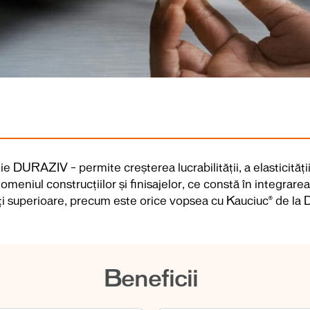
 DURAZIV – permite creșterea lucrabilității, a elasticității ș
meniul construcțiilor și finisajelor, ce constă în integrare
ăți superioare, precum este orice vopsea cu Kauciuc
® de la 
Beneficii