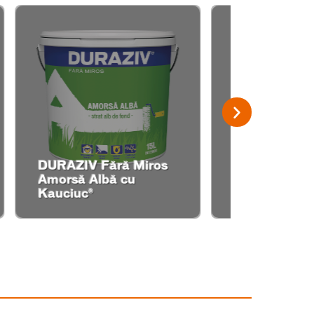
s
DURAZIV EXPERT
DURAZI
AM 19 cu Kauciuc®
Kauciuc