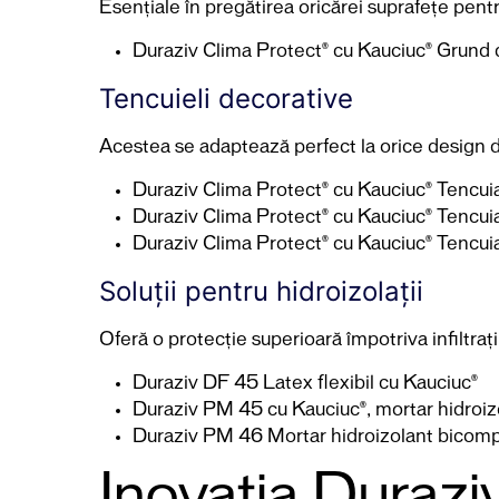
Esențiale în pregătirea oricărei suprafețe pentru
Duraziv Clima Protect® cu Kauciuc® Grund de
Tencuieli decorative
Acestea se adaptează perfect la orice design dori
Duraziv Clima Protect® cu Kauciuc® Tencui
Duraziv Clima Protect® cu Kauciuc® Tencui
Duraziv Clima Protect® cu Kauciuc® Tencuia
Soluții pentru hidroizolații
Oferă o protecție superioară împotriva infiltraț
Duraziv DF 45 Latex flexibil cu Kauciuc®
Duraziv PM 45 cu Kauciuc®, mortar hidroiz
Duraziv PM 46 Mortar hidroizolant bicom
Inovația Duraziv