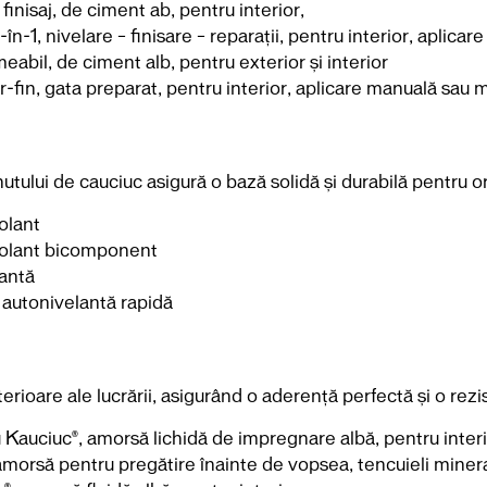
inisaj, de ciment ab, pentru interior,
n-1, nivelare – finisare – reparații, pentru interior, aplic
abil, de ciment alb, pentru exterior și interior
-fin, gata preparat, pentru interior, aplicare manuală sau
utului de cauciuc asigură o bază solidă și durabilă pentru ori
olant
zolant bicomponent
lantă
autonivelantă rapidă
ioare ale lucrării, asigurând o aderență perfectă și o rezist
auciuc®, amorsă lichidă de impregnare albă, pentru interio
rsă pentru pregătire înainte de vopsea, tencuieli minerale