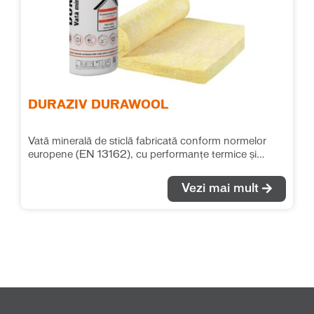
DURAZIV DURAWOOL
Vată minerală de sticlă fabricată conform normelor
europene (EN 13162), cu performanțe termice și
fonice deosebite. Se recomandă pentru izolațiile
termice și fonice în toate tipurile de aplicații, fără ca
Vezi mai mult
saltelele de vată să fie supuse unor solicitări mecanice
suplimentare. λ = 0.040 W/(m*K)