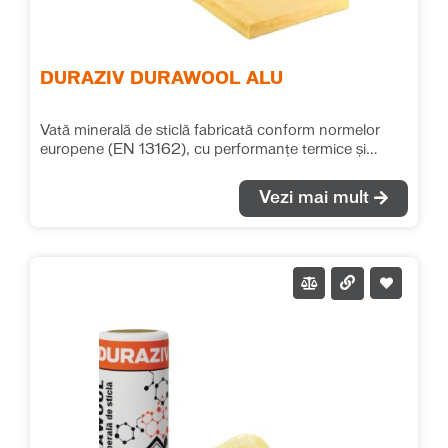
DURAZIV DURAWOOL ALU
Vată minerală de sticlă fabricată conform normelor
europene (EN 13162), cu performanțe termice și
fonice deosebite. Se recomandă pentru izolațiile
termice și fonice în toate tipurile de aplicații, fără ca
Vezi mai mult
saltelele de vată să fie supuse unor solicitări mecanice
suplimentare. Rola de vată minerală de sticlă cașerată
cu folie de aluminiu se montează cu folia de aluminiu
orientată către interior (către zona caldă a încăperii),
având rol de barieră de vapori. Recomandăm
realizarea unei etanșeități continue a foliei de aluminiu,
prin lipirea straturilor adiacente cu o bandă adezivă. λ =
0.040 W/(m*K)