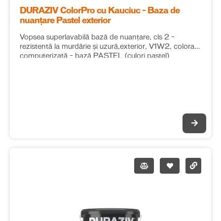
DURAZIV ColorPro cu Kauciuc – Baza de
nuanțare Pastel exterior
Vopsea superlavabilă bază de nuanțare, cls 2 –
rezistentă la murdărie și uzură,exterior, V1W2, colorare
computerizată – bază PASTEL (culori pastel)