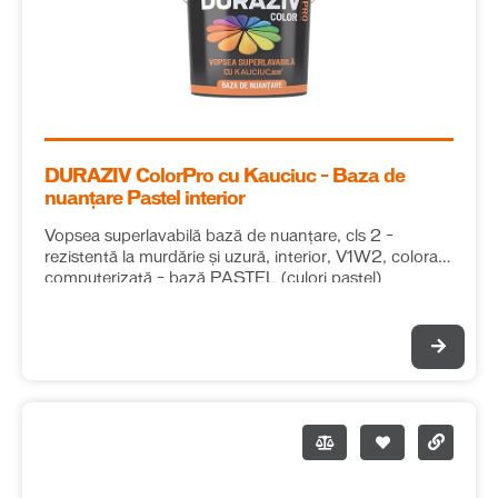
DURAZIV ColorPro cu Kauciuc – Baza de
nuanțare Pastel interior
Vopsea superlavabilă bază de nuanțare, cls 2 –
rezistentă la murdărie și uzură, interior, V1W2, colorare
computerizată – bază PASTEL (culori pastel)