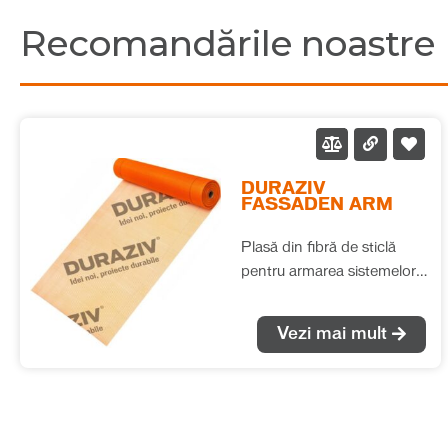
Recomandările noastre
DURAZIV
FASSADEN ARM
Plasă din fibră de sticlă
pentru armarea sistemelor
compozite de izolație
termică realizate cu vată
Vezi mai mult
minerală bazaltică.