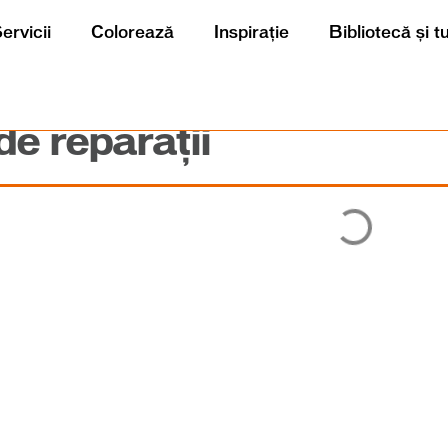
ervicii
Colorează
Inspirație
Bibliotecă și t
e reparații