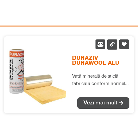
DURAZIV
DURAWOOL ALU
Vată minerală de sticlă
fabricată conform normelor
europene (EN 13162), cu
performanțe termice și
Vezi mai mult
fonice deosebite. Se
recomandă pentru izolațiile
termice și fonice în toate
tipurile de aplicații, fără ca
saltelele de vată să fie