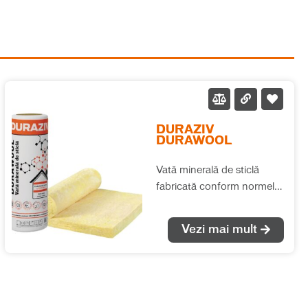
DURAZIV
DURAWOOL
Vată minerală de sticlă
fabricată conform normelor
europene (EN 13162), cu
performanțe termice și
Vezi mai mult
fonice deosebite. Se
recomandă pentru izolațiile
termice și fonice în toate
tipurile de aplicații, fără ca
saltelele de vată să fie