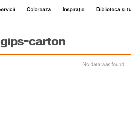
ervicii
Colorează
Inspirație
Bibliotecă și t
 gips-carton
No data was found