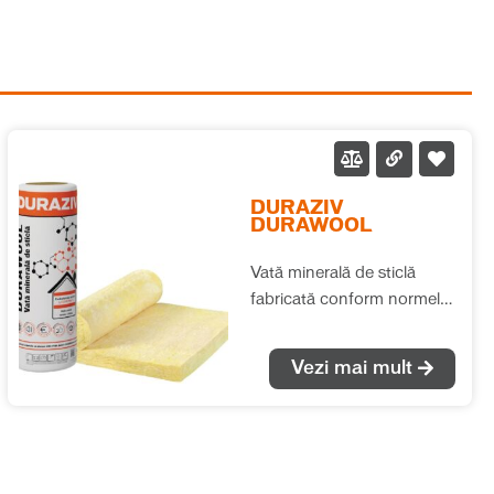
DURAZIV
DURAWOOL
Vată minerală de sticlă
fabricată conform normelor
europene (EN 13162), cu
performanțe termice și
Vezi mai mult
fonice deosebite. Se
recomandă pentru izolațiile
termice și fonice în toate
tipurile de aplicații, fără ca
saltelele de vată să fie