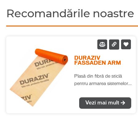
Recomandările noastre
DURAZIV
FASSADEN ARM
Plasă din fibră de sticlă
pentru armarea sistemelor
compozite de izolație
termică realizate cu vată
Vezi mai mult
minerală bazaltică.