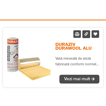
DURAZIV
DURAWOOL ALU
Vată minerală de sticlă
fabricată conform normelor
europene (EN 13162), cu
performanțe termice și
Vezi mai mult
fonice deosebite. Se
recomandă pentru izolațiile
termice și fonice în toate
tipurile de aplicații, fără ca
saltelele de vată să fie