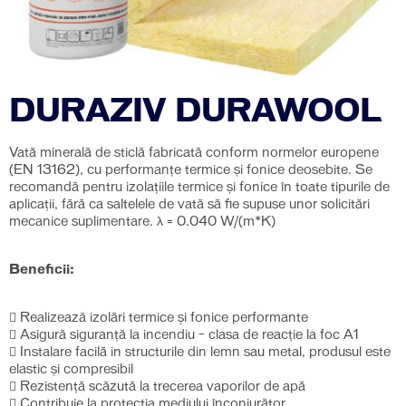
DURAZIV DURAWOOL
Vată minerală de sticlă fabricată conform normelor europene
(EN 13162), cu performanțe termice și fonice deosebite. Se
recomandă pentru izolațiile termice și fonice în toate tipurile de
aplicații, fără ca saltelele de vată să fie supuse unor solicitări
mecanice suplimentare. λ = 0.040 W/(m*K)
Beneficii:
 Realizează izolări termice și fonice performante
 Asigură siguranţă la incendiu – clasa de reacţie la foc A1
 Instalare facilă in structurile din lemn sau metal, produsul este
elastic și compresibil
 Rezistenţă scăzută la trecerea vaporilor de apă
 Contribuie la protecţia mediului înconjurător