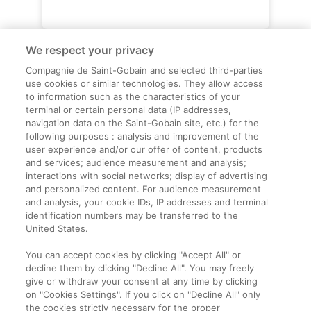
We respect your privacy
Compagnie de Saint-Gobain and selected third-parties
use cookies or similar technologies. They allow access
to information such as the characteristics of your
terminal or certain personal data (IP addresses,
navigation data on the Saint-Gobain site, etc.) for the
Informații legale
following purposes : analysis and improvement of the
user experience and/or our offer of content, products
Termeni și condiții
and services; audience measurement and analysis;
interactions with social networks; display of advertising
and personalized content. For audience measurement
Companie
and analysis, your cookie IDs, IP addresses and terminal
identification numbers may be transferred to the
Despre noi
United States.
Contact
You can accept cookies by clicking "Accept All" or
decline them by clicking "Decline All". You may freely
give or withdraw your consent at any time by clicking
on "Cookies Settings". If you click on "Decline All" only
the cookies strictly necessary for the proper