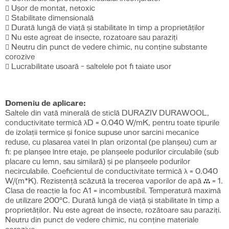
 Uşor de montat, netoxic
 Stabilitate dimensională
 Durată lungă de viaţă şi stabilitate în timp a proprietăţilor
 Nu este agreat de insecte, rozatoare sau paraziți
 Neutru din punct de vedere chimic, nu conține substante
corozive
 Lucrabilitate usoară – saltelele pot fi taiate usor
Domeniu de aplicare:
Saltele din vată minerală de sticlă DURAZIV DURAWOOL,
conductivitate termică λD = 0.040 W/mK, pentru toate tipurile
de izolații termice și fonice supuse unor sarcini mecanice
reduse, cu plasarea vatei în plan orizontal (pe planșeu) cum ar
fi: pe planșee între etaje, pe planșeele podurilor circulabile (sub
placare cu lemn, sau similară) și pe planșeele podurilor
necirculabile. Coeficientul de conductivitate termică λ = 0.040
W/(m*K). Rezistență scăzută la trecerea vaporilor de apă μ = 1.
Clasa de reacție la foc A1 = incombustibil. Temperatură maximă
de utilizare 200°C. Durată lungă de viață și stabilitate în timp a
proprietăților. Nu este agreat de insecte, rozătoare sau paraziți.
Neutru din punct de vedere chimic, nu conține materiale