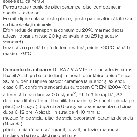
șosele sau căi ferate
Pentru toate tipurile de plăci ceramice, plăci compozite, în
special la exterior
Permite lipirea placă peste placă şi peste pardoseli încălzite sau
cu hidroizolaţii minerale
Efort redus de transport și consum cu 20% mai mic decat
adezivii obișinuiti (sac 20 kg echivalent cu 25 kg adeziv
standard)
Rezistă la o paletă largă de temperatură, minim -30°C până la
maxim +70°C
Domeniu de aplicare:
DURAZIV AM19 este un adeziv extra-
flexibil ALB, pe bază de lianți minerali, cu întărire rapidă în cca.
90 min, pentru lipirea plăcilor ceramice la interior și exterior,
clasa C1F, conform standardului european SR EN 12004 (C1:
2
aderență la tracțiune ≥ 0.5 N/mm
; F1: întărire rapidă; S2:
deformabilitate > 5mm, flexibilitate maximă). Se poate circula pe
plăci (trafic uşor) după circa 6 ore şi se poate executa chituirea
după 6-12 ore. Aplicabil în strat de 4-10 mm la:
mozaic fin de sticlă, plăci de sticlă decorativă, cărămizi de sticlă
(Nevada)
plăci din piatră naturală: granit, bazalt, ardezie, marmură
(inclusiv albă) sau plăci reconstituite