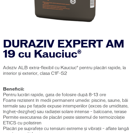
DURAZIV EXPERT AM
19 cu Kauciuc®
Adeziv ALB extra-flexibil cu Kauciuc® pentru placări rapide, la
interior și exterior, clasa C1F-S2
Beneficii:
Pentru lucrări rapide, gata de folosire după 8-13 ore
Foarte rezistent în medii permanent umede: piscine, saune, băi
termale sau pe faţade expuse intemperiilor (exces de umiditate,
îngheț-dezgheț) sau radiației solare intense – balcoane, terase
Permite executarea de placări peste sistemul de termoizolaţie
ETICS cu polistiren
Placări pe suprafeţe cu tensiuni extreme şi vibraţii – aflate langă