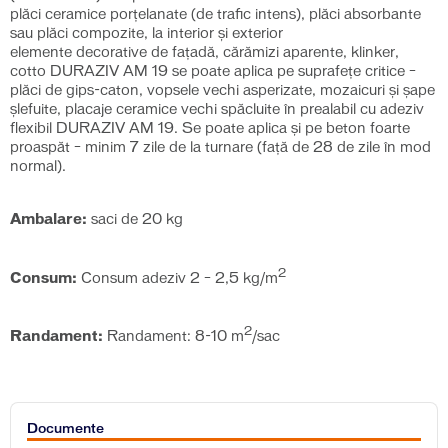
plăci ceramice porţelanate (de trafic intens), plăci absorbante
sau plăci compozite, la interior şi exterior
elemente decorative de faţadă, cărămizi aparente, klinker,
cotto DURAZIV AM 19 se poate aplica pe suprafețe critice –
plăci de gips-caton, vopsele vechi asperizate, mozaicuri şi şape
şlefuite, placaje ceramice vechi spăcluite în prealabil cu adeziv
flexibil DURAZIV AM 19. Se poate aplica și pe beton foarte
proaspăt – minim 7 zile de la turnare (față de 28 de zile în mod
normal).
Ambalare:
saci de 20 kg
2
Consum:
Consum adeziv 2 – 2,5 kg/m
2
Randament:
Randament: 8-10 m
/sac
Documente