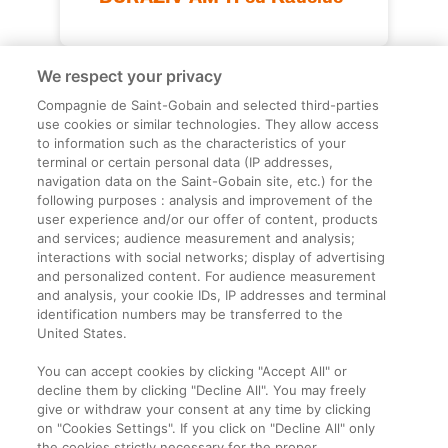
We respect your privacy
Compagnie de Saint-Gobain and selected third-parties
use cookies or similar technologies. They allow access
to information such as the characteristics of your
terminal or certain personal data (IP addresses,
navigation data on the Saint-Gobain site, etc.) for the
Informații legale
following purposes : analysis and improvement of the
user experience and/or our offer of content, products
Termeni și condiții
and services; audience measurement and analysis;
interactions with social networks; display of advertising
and personalized content. For audience measurement
Companie
and analysis, your cookie IDs, IP addresses and terminal
identification numbers may be transferred to the
Despre noi
United States.
Contact
You can accept cookies by clicking "Accept All" or
decline them by clicking "Decline All". You may freely
give or withdraw your consent at any time by clicking
on "Cookies Settings". If you click on "Decline All" only
the cookies strictly necessary for the proper