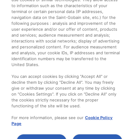
to information such as the characteristics of your
terminal or certain personal data (IP addresses,
navigation data on the Saint-Gobain site, etc.) for the
Informații legale
following purposes : analysis and improvement of the
user experience and/or our offer of content, products
Termeni și condiții
and services; audience measurement and analysis;
interactions with social networks; display of advertising
and personalized content. For audience measurement
Companie
and analysis, your cookie IDs, IP addresses and terminal
identification numbers may be transferred to the
Despre noi
United States.
Contact
You can accept cookies by clicking "Accept All" or
decline them by clicking "Decline All". You may freely
give or withdraw your consent at any time by clicking
on "Cookies Settings". If you click on "Decline All" only
the cookies strictly necessary for the proper
functioning of the site will be used.
For more information, please see our
Cookie Policy
Page