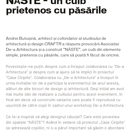
NӒSTE – un cuib
prietenos cu păsările
Andrei Butușină, arhitect și cofondator al studioului de
arhitectură și design CRAFTR a răspuns provocării Asociației
De-a Arhitectura și a construit “NӒSTE”, un cuib din elemente
simple, prietenos cu păsările, care să poată fi făcut de oricine.
Povestește-ne puțin despre cum a început colaborarea cu “De-a
Arhitectura” și despre cum ai ajuns să te implici în proiectul
“Case Ciripite”. Colaborarea cu „De-a Arhitectura” a început în
urma invitației lor de a participa la evenimentul de anul acesta,
alături de alte birouri de design și arhitectură. Deși inițial am avut
mai multe idei de realizare a cuibului pentru acest eveniment, în
final am decis să construim varianta care poate fi reprodusă cu
ușurință de către copii în cadrul unui workshop De-a Arhitectura.
Ce te-a inspirat să alegi designul căsuței? Care este povestea
din spatele “NӒSTE”? Având în vedere că proiectul „Case Ciripite”
se adresează copiilor, ni s-a părut important să găsim o abordare