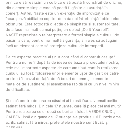
prin care să realizăm un cuib care să poată fi construit de oricine,
din elemente simple care să poată fi găsite cu ușurință în
comerț. Astfel, Naste este un exercițiu de improvizație ce
încurajează abilitatea copiilor de a da noi întrebuințări obiectelor
obișnuite. Este totodată o lecție de simplitate si sustenabilitate,
de a face mai mult cu mai puțin, un obiect „Do It Yourself”.
NASTE reprezintă o reinterpretare a formei simple a cuibului de
păsări la care, pentru mai multă siguranța, am ales să adăugăm
încă un element care să protejeze cuibul de intemperii.
De ce aspecte practice ai ținut cont când ai construit căsuța?
Pentru a nu ne îndepărta de ideea de baza a proiectului nostru,
cele mai importante aspecte de care am ținut cont în realizarea
cuibului au fost: folosirea unor elemente ușor de găsit de către
oricine ( în cazul de față, două boluri de lemn și elemente
metalice de susținere) și asamblarea rapidă și cu un nivel minim
de dificultate.
Știm că pentru decorarea căsuței ai folosit Duraziv email acrilic
satinat fără miros. Din cele 17 nuanțe, care îți place cel mai mult?
Pentru realizarea celor două cuiburi am folosit VERDE CRUD și
GALBEN. Însă din gama de 17 nuanțe ale produsului Duraziv email
acrilic satinat fără miros, preferatele noastre sunt BLEU și
CAFENIU.