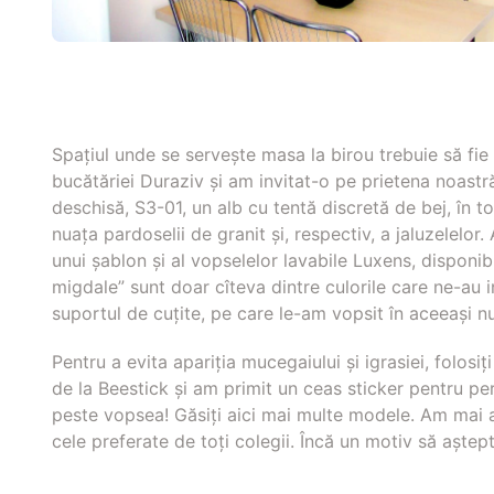
Spațiul unde se servește masa la birou trebuie să fi
bucătăriei Duraziv și am invitat-o pe prietena noastr
deschisă, S3-01, un alb cu tentă discretă de bej, în 
nuața pardoselii de granit și, respectiv, a jaluzelelor
unui șablon și al vopselelor lavabile Luxens, disponibi
migdale” sunt doar cîteva dintre culorile care ne-au i
suportul de cuțite, pe care le-am vopsit în aceeași nu
Pentru a evita apariția mucegaiului și igrasiei, folosi
de la Beestick și am primit un ceas sticker pentru pe
peste vopsea! Găsiți aici mai multe modele. Am mai ad
cele preferate de toți colegii. Încă un motiv să așt