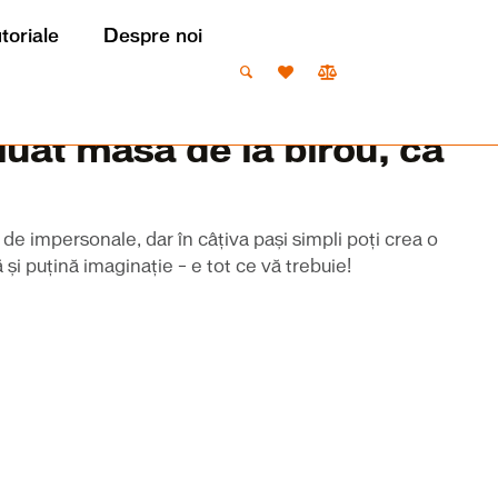
utoriale
Despre noi
luat masa de la birou, ca
l de impersonale, dar în câțiva pași simpli poți crea o
și puțină imaginație – e tot ce vă trebuie!