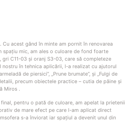
a. Cu acest gând în minte am pornit în renovarea
un spațiu mic, am ales o culoare de fond foarte
e, gri C11-03 și oranj S3-03, care să completeze
ostru în tehnica aplicării, l-a realizat cu ajutorul
armeladă de piersici”, „Prune brumate”, și „Fulgi de
etalii, precum obiectele practice – cutia de pâine și
ă Miros .
 final, pentru o pată de culoare, am apelat la prietenii
orativ de mare efect pe care l-am aplicat direct
sofera s-a înviorat iar spațiul a devenit unul din