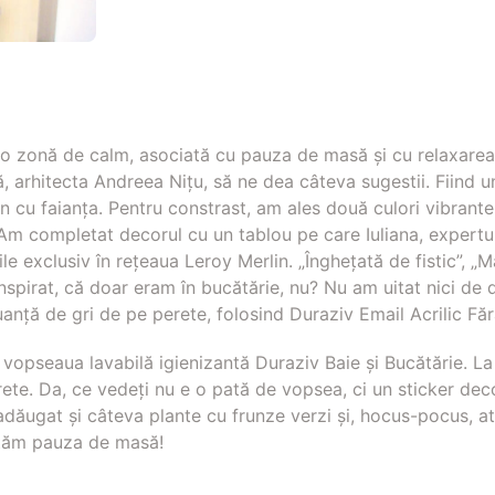
e o zonă de calm, asociată cu pauza de masă și cu relaxare
ă, arhitecta Andreea Nițu, să ne dea câteva sugestii. Fiind 
ton cu faianța. Pentru constrast, am ales două culori vibrant
. Am completat decorul cu un tablou pe care Iuliana, expertul n
le exclusiv în rețeaua Leroy Merlin. „Înghețată de fistic”, „M
nspirat, că doar eram în bucătărie, nu? Nu am uitat nici de d
anță de gri de pe perete, folosind Duraziv Email Acrilic Făr
ți vopseaua lavabilă igienizantă Duraziv Baie și Bucătărie. La
rete. Da, ce vedeți nu e o pată de vopsea, ci un sticker dec
ăugat și câteva plante cu frunze verzi și, hocus-pocus, atm
eptăm pauza de masă!