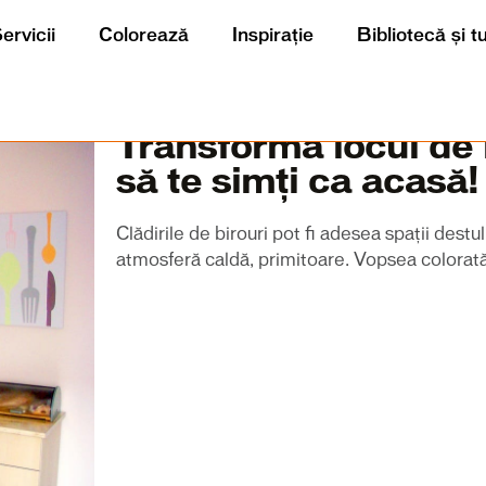
ervicii
Colorează
Inspirație
Bibliotecă și t
Transformă locul de 
să te simți ca acasă!
Clădirile de birouri pot fi adesea spații destu
atmosferă caldă, primitoare. Vopsea colorată 