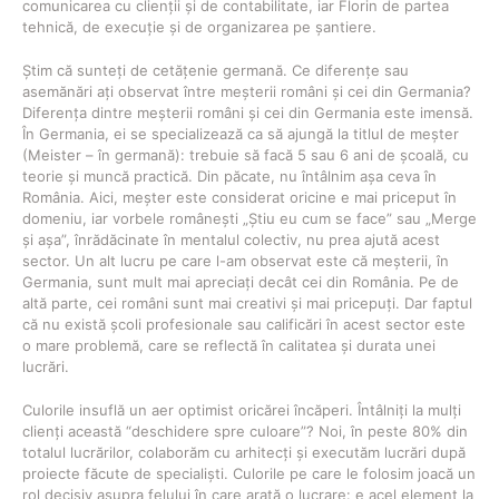
comunicarea cu clienții și de contabilitate, iar Florin de partea
tehnică, de execuție și de organizarea pe șantiere.
Știm că sunteți de cetățenie germană. Ce diferențe sau
asemănări ați observat între meșterii români și cei din Germania?
Diferența dintre meșterii români și cei din Germania este imensă.
În Germania, ei se specializează ca să ajungă la titlul de meșter
(Meister – în germană): trebuie să facă 5 sau 6 ani de școală, cu
teorie și muncă practică. Din păcate, nu întâlnim așa ceva în
România. Aici, meșter este considerat oricine e mai priceput în
domeniu, iar vorbele românești „Știu eu cum se face” sau „Merge
și așa”, înrădăcinate în mentalul colectiv, nu prea ajută acest
sector. Un alt lucru pe care l-am observat este că meșterii, în
Germania, sunt mult mai apreciați decât cei din România. Pe de
altă parte, cei români sunt mai creativi și mai pricepuți. Dar faptul
că nu există școli profesionale sau calificări în acest sector este
o mare problemă, care se reflectă în calitatea și durata unei
lucrări.
Culorile insuflă un aer optimist oricărei încăperi. Întâlniți la mulți
clienți această “deschidere spre culoare”? Noi, în peste 80% din
totalul lucrărilor, colaborăm cu arhitecți și executăm lucrări după
proiecte făcute de specialiști. Culorile pe care le folosim joacă un
rol decisiv asupra felului în care arată o lucrare: e acel element la