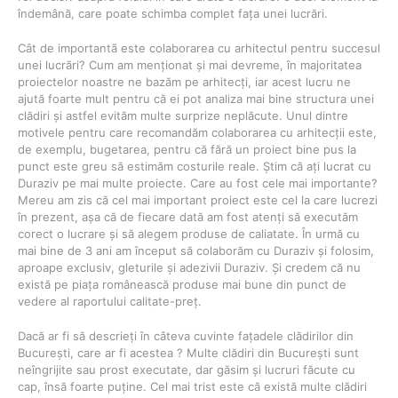
îndemână, care poate schimba complet fața unei lucrări.
Cât de importantã este colaborarea cu arhitectul pentru succesul
unei lucrãri? Cum am menționat și mai devreme, în majoritatea
proiectelor noastre ne bazăm pe arhitecți, iar acest lucru ne
ajută foarte mult pentru că ei pot analiza mai bine structura unei
clădiri și astfel evităm multe surprize neplăcute. Unul dintre
motivele pentru care recomandăm colaborarea cu arhitecții este,
de exemplu, bugetarea, pentru că fără un proiect bine pus la
punct este greu să estimăm costurile reale. Știm că ați lucrat cu
Duraziv pe mai multe proiecte. Care au fost cele mai importante?
Mereu am zis că cel mai important proiect este cel la care lucrezi
în prezent, așa că de fiecare dată am fost atenți să executăm
corect o lucrare și să alegem produse de caliatate. În urmă cu
mai bine de 3 ani am început să colaborăm cu Duraziv și folosim,
aproape exclusiv, gleturile și adezivii Duraziv. Și credem că nu
există pe piața românească produse mai bune din punct de
vedere al raportului calitate-preț.
Dacă ar fi să descrieți în câteva cuvinte fațadele clădirilor din
București, care ar fi acestea ? Multe clădiri din București sunt
neîngrijite sau prost executate, dar găsim și lucruri făcute cu
cap, însă foarte puține. Cel mai trist este că există multe clădiri