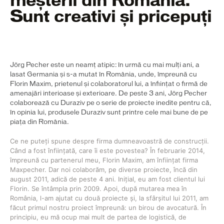
meșterii din România:
Sunt creativi și pricepuți
Jörg Pecher este un neamț atipic: în urmă cu mai mulți ani, a
lasat Germania și s-a mutat în România, unde, împreună cu
Florin Maxim, prietenul și colaboratorul lui, a înființat o firmă de
amenajări interioase și exterioare. De peste 3 ani, Jörg Pecher
colaborează cu Duraziv pe o serie de proiecte inedite pentru că,
în opinia lui, produsele Duraziv sunt printre cele mai bune de pe
piața din România.
Ce ne puteți spune despre firma dumneavoastră de construcții.
Când a fost înființată, care îi este povestea? În februarie 2014,
împreună cu partenerul meu, Florin Maxim, am înființat firma
Maxpecher. Dar noi colaborăm, pe diverse proiecte, încă din
august 2011, adică de peste 4 ani. Inițial, eu am fost clientul lui
Florin. Se întâmpla prin 2009. Apoi, după mutarea mea în
România, l-am ajutat cu două proiecte și, la sfârșitul lui 2011, am
făcut primul nostru proiect împreună: un birou de avocatură. În
principiu, eu mă ocup mai mult de partea de logistică, de