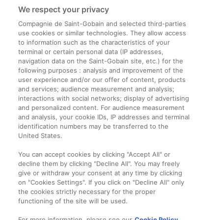
We respect your privacy
Compagnie de Saint-Gobain and selected third-parties
use cookies or similar technologies. They allow access
to information such as the characteristics of your
terminal or certain personal data (IP addresses,
navigation data on the Saint-Gobain site, etc.) for the
Informații legale
following purposes : analysis and improvement of the
user experience and/or our offer of content, products
Termeni și condiții
and services; audience measurement and analysis;
interactions with social networks; display of advertising
and personalized content. For audience measurement
Companie
and analysis, your cookie IDs, IP addresses and terminal
identification numbers may be transferred to the
Despre noi
United States.
Contact
You can accept cookies by clicking "Accept All" or
decline them by clicking "Decline All". You may freely
give or withdraw your consent at any time by clicking
on "Cookies Settings". If you click on "Decline All" only
the cookies strictly necessary for the proper
functioning of the site will be used.
For more information, please see our
Cookie Policy