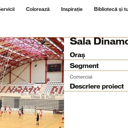
ervicii
Colorează
Inspirație
Bibliotecă și t
Sala Dinamo
Oraș
Segment
Comercial
Descriere proiect