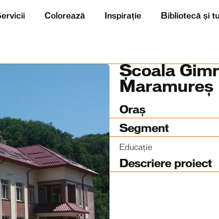
ervicii
Colorează
Inspirație
Bibliotecă și t
Școala Gimna
Maramureș
Oraș
Segment
Educație
Descriere proiect