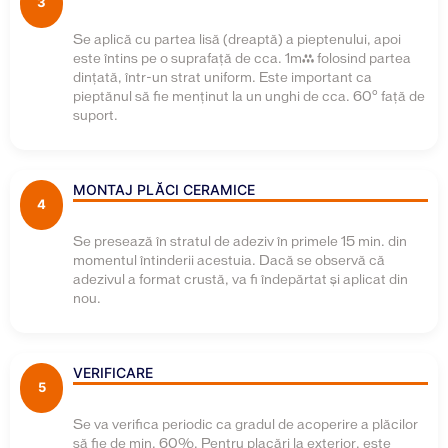
3
Se aplică cu partea lisă (dreaptă) a pieptenului, apoi
este întins pe o suprafaţă de cca. 1m² folosind partea
dinţată, într-un strat uniform. Este important ca
pieptănul să fie menţinut la un unghi de cca. 60° faţă de
suport.
MONTAJ PLĂCI CERAMICE
4
Se presează în stratul de adeziv în primele 15 min. din
momentul întinderii acestuia. Dacă se observă că
adezivul a format crustă, va fi îndepărtat şi aplicat din
nou.
VERIFICARE
5
Se va verifica periodic ca gradul de acoperire a plăcilor
să fie de min. 60%. Pentru placări la exterior, este