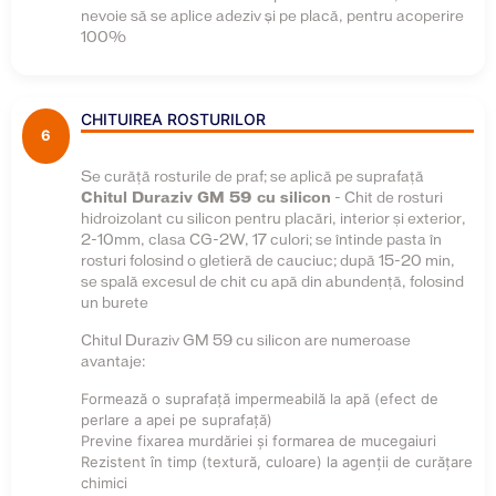
nevoie să se aplice adeziv şi pe placă, pentru acoperire
100%
CHITUIREA ROSTURILOR
6
Se curăţă rosturile de praf; se aplică pe suprafață
Chitul Duraziv GM 59 cu silicon
- Chit de rosturi
hidroizolant cu silicon pentru placări, interior și exterior,
2-10mm, clasa CG-2W, 17 culori; se întinde pasta în
rosturi folosind o gletieră de cauciuc; după 15-20 min,
se spală excesul de chit cu apă din abundență, folosind
un burete
Chitul Duraziv GM 59 cu silicon are numeroase
avantaje:
Formează o suprafaţă impermeabilă la apă (efect de
perlare a apei pe suprafață)
Previne fixarea murdăriei şi formarea de mucegaiuri
Rezistent în timp (textură, culoare) la agenţii de curăţare
chimici