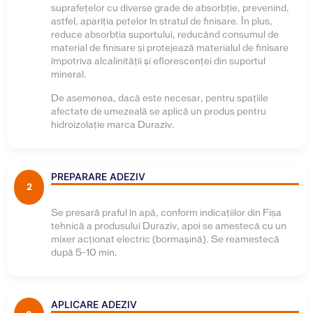
suprafețelor cu diverse grade de absorbție, prevenind,
astfel, apariția petelor în stratul de finisare. În plus,
reduce absorbția suportului, reducând consumul de
material de finisare și protejează materialul de finisare
împotriva alcalinităţii şi eflorescenţei din suportul
mineral.
De asemenea, dacă este necesar, pentru spațiile
afectate de umezeală se aplică un produs pentru
hidroizolație marca Duraziv.
PREPARARE ADEZIV
2
Se presară praful în apă, conform indicațiilor din Fișa
tehnică a produsului Duraziv, apoi se amestecă cu un
mixer acţionat electric (bormaşină). Se reamestecă
după 5-10 min.
APLICARE ADEZIV