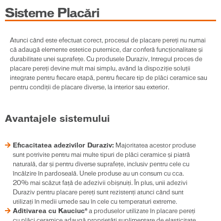
Sisteme Placări
Atunci când este efectuat corect, procesul de placare pereți nu numai
că adaugă elemente estetice puternice, dar conferă funcționalitate și
durabilitate unei suprafețe. Cu produsele Duraziv, întregul proces de
placare pereți devine mult mai simplu, având la dispoziție soluții
integrate pentru fiecare etapă, pentru fiecare tip de plăci ceramice sau
pentru condiții de placare diverse, la interior sau exterior.
Avantajele sistemului
Eficacitatea adezivilor Duraziv:
Majoritatea acestor produse
sunt potrivite pentru mai multe tipuri de plăci ceramice și piatră
naturală, dar și pentru diverse suprafețe, inclusiv pentru cele cu
încălzire în pardoseală. Unele produse au un consum cu cca.
20% mai scăzut față de adezivii obișnuiți. În plus, unii adezivi
Duraziv pentru placare pereți sunt rezistenți atunci când sunt
utilizați în medii umede sau în cele cu temperaturi extreme.
Aditivarea cu Kauciuc®
a produselor utilizate în placare pereți
cu plăci ceramice adaugă proprietăți suplimentare de elasticitate