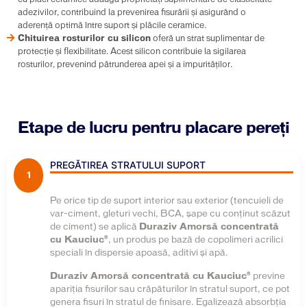
adezivilor, contribuind la prevenirea fisurării și asigurând o
aderență optimă între suport și plăcile ceramice.
Chituirea rosturilor cu silicon
oferă un strat suplimentar de
protecție și flexibilitate. Acest silicon contribuie la sigilarea
rosturilor, prevenind pătrunderea apei și a impurităților.
Etape de lucru pentru placare pereți
PREGĂTIREA STRATULUI SUPORT
1
Pe orice tip de suport interior sau exterior (tencuieli de
var-ciment, gleturi vechi, BCA, şape cu conţinut scăzut
de ciment) se aplică
Duraziv Amorsă concentrată
cu Kauciuc®
, un produs pe bază de copolimeri acrilici
speciali în dispersie apoasă, aditivi şi apă.
Duraziv Amorsă concentrată cu Kauciuc®
previne
apariţia fisurilor sau crăpăturilor în stratul suport, ce pot
genera fisuri în stratul de finisare. Egalizează absorbția