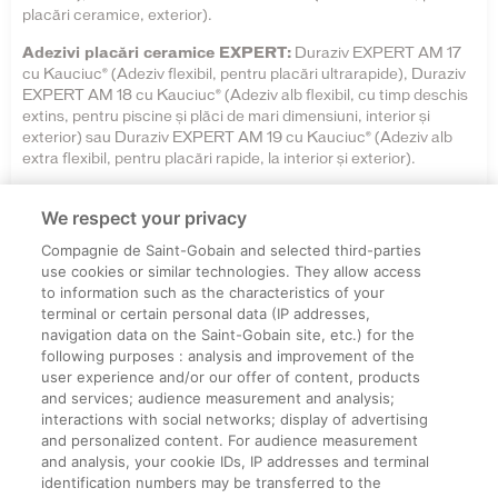
placări ceramice, exterior).
Adezivi placări ceramice EXPERT:
Duraziv EXPERT AM 17
cu Kauciuc® (Adeziv flexibil, pentru placări ultrarapide), Duraziv
EXPERT AM 18 cu Kauciuc® (Adeziv alb flexibil, cu timp deschis
extins, pentru piscine și plăci de mari dimensiuni, interior și
exterior) sau Duraziv EXPERT AM 19 cu Kauciuc® (Adeziv alb
extra flexibil, pentru placări rapide, la interior și exterior).
We respect your privacy
brosuri-si-cataloage
Compagnie de Saint-Gobain and selected third-parties
use cookies or similar technologies. They allow access
to information such as the characteristics of your
terminal or certain personal data (IP addresses,
navigation data on the Saint-Gobain site, etc.) for the
Informații legale
following purposes : analysis and improvement of the
user experience and/or our offer of content, products
Termeni și condiții
and services; audience measurement and analysis;
interactions with social networks; display of advertising
and personalized content. For audience measurement
Companie
and analysis, your cookie IDs, IP addresses and terminal
identification numbers may be transferred to the
Despre noi