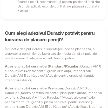
Foarte flexibil, recomandat şi pentru pardoseli încălzite
Uşor de aplicat, uşor de curăţat, nu pătează suprafaţa
plăcilor
Cum alegi adezivul Duraziv potrivit pentru
lucrarea de placare pereți?
În funcție de tipul lucrării, a suprafeței unde se plachează, a
urgenței, a condițiilor de lucru sau de mediu dar și a tipului de
placă ceramică, alege adezivul Duraziv potrivit:
Adezivi placări ceramice Standard/Regular:
Duraziv AM 9
cu Kauciuc® (Adeziv pentru gresie şi faianţă, interior) sau
Duraziv AM 11 cu Kauciuc® (Adeziv pentru gresie şi faianţă,
interior și exterior).
Adezivi placări ceramice Premium:
Duraziv AM 13 cu
Kauciuc® (Adeziv semiflexibil pentru plăci porțelanate, interior şi
exterior), Duraziv AM 14 cu Kauciuc® (Adeziv alb semiflexibil
pentru marmură, granit şi piatră naturală, pentru interior și
exterior), sau Duraziv AM 15 cu Kauciuc® (Adeziv flexibil, pentru