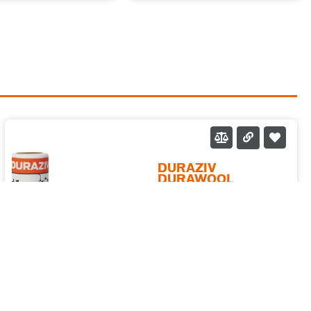
fonice în toate tipurile de
aplicații, fără ca saltelele de
vată să fie supuse unor
solicitări mecanice
suplimentare. λ = 0.040
W/(m*K)
DURAZIV
DURAWOOL
Vată minerală de sticlă
fabricată conform normelor
europene (EN 13162), cu
performanțe termice și
Vezi mai mult
fonice deosebite. Se
recomandă pentru izolațiile
termice și fonice în toate