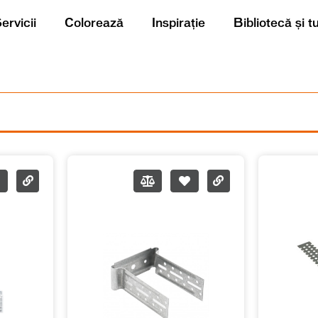
ervicii
Colorează
Inspirație
Bibliotecă și t