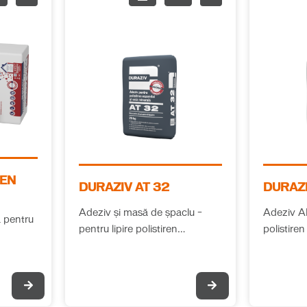
DEN
DURAZIV AT 32
DURAZI
Adeziv și masă de șpaclu –
Adeziv AL
ă pentru
pentru lipire polistiren
polistire
expandat și vată minerală
minerală
35
Pa,