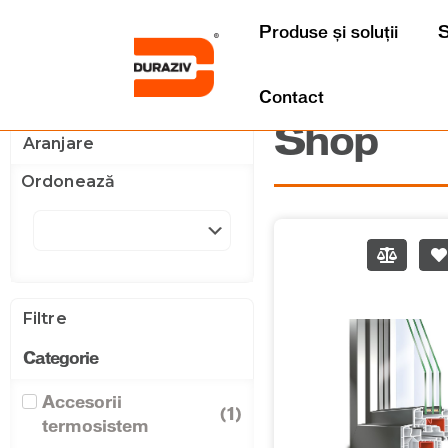
Produse și soluții
S
Contact
Shop
Aranjare
Ordonează
Filtre
Categorie
Accesorii
(
1
)
termosistem