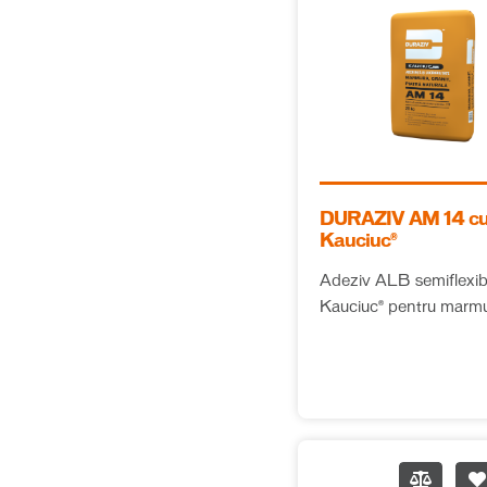
Tencuieli pe bază
(
2
)
de ipsos
Hidroizolații
(
3
)
Hidroizolații
(
1
)
bicomponente
Hidroizolații
DURAZIV AM 14 c
(
2
)
Kauciuc®
monocomponente
Adeziv ALB semiflexibi
Izolații din vată
(
4
)
Kauciuc® pentru marmu
minerală
granit și piatră naturală
Vată minerală
și exterior, clasa C2T
(
2
)
bazaltică
Vată minerală de
(
2
)
sticlă