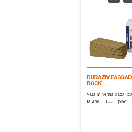
Lacuri, lazuri,
(
5
)
grund, email
Email metal si lemn
(
1
)
Grund
(
1
)
Lacuri
(
1
)
Lazuri
(
1
)
Mortare zidire,
(
5
)
tencuieli, tinciuri
DURAZIV FASSA
ROCK
Adezivi zidire BCA
(
1
)
Vată minerală bazaltic
Mortare de
(
1
)
fațade ETICS – plăci
reparații
termoizolante, λ = 0.0
Tencuieli pe bază
W/(m*K), CS(10)=15 k
(
1
)
de ciment
TR=7.5 kPa