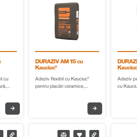
u
DURAZIV AM 15 cu
DURAZI
Kauciuc®
Kauciuc
l cu
Adeziv flexibil cu Kauciuc®
Adeziv pe
ră,
pentru placări ceramice,
cu Kauciu
, interior
exterior, clasa C2T-S1