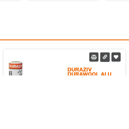
DURAZIV
DURAWOOL ALU
Vată minerală de sticlă
fabricată conform normelor
europene (EN 13162), cu
performanțe termice și
Vezi mai mult
fonice deosebite. Se
recomandă pentru izolațiile
termice și fonice în toate