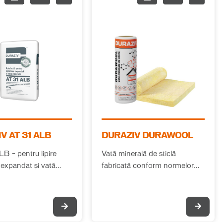
V AT 31 ALB
DURAZIV DURAWOOL
B – pentru lipire
Vată minerală de sticlă
n expandat și vată
fabricată conform normelor
europene (EN 13162), cu
performanțe termice și fonice
deosebite. Se recomandă
pentru izolațiile termice și