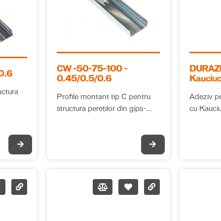
CW -50-75-100 –
DURAZIV AM 1
0.6
0.45/0.5/0.6
Kauciuc
uctura
Profile montant tip C pentru
Adeziv pe
structura pereților din gips-
cu Kauciuc
carton
clasa C1T