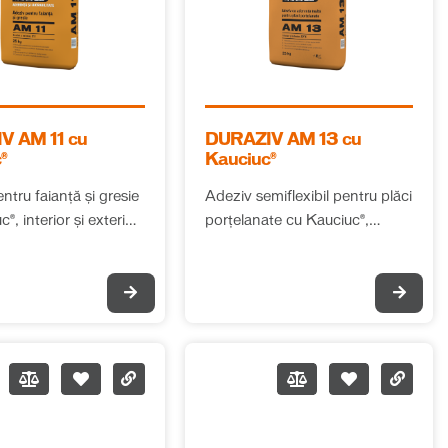
1 cu
DURAZIV AM 13 cu
®
Kauciuc®
ntru faianță și gresie
Adeziv semiflexibil pentru plăci
®, interior și exterior,
porțelanate cu Kauciuc®,
interior și exterior, clasa C2TE