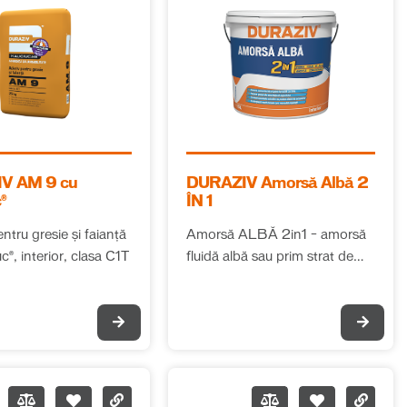
V AM 9 cu
DURAZIV Amorsă Albă 2
®
ÎN 1
ntru gresie și faianță
Amorsă ALBĂ 2in1 – amorsă
c®, interior, clasa C1T
fluidă albă sau prim strat de
vopsea, interior, manual sau
mecanizat