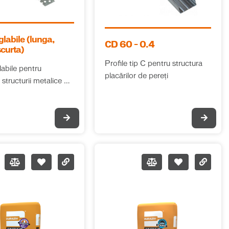
glabile (lunga,
CD 60 – 0.4
curta)
Profile tip C pentru structura
labile pentru
placărilor de pereți
 structurii metalice de
din beton, la plafoane
gips-carton