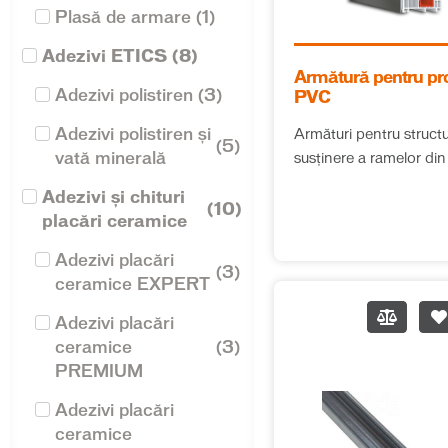
Plasă de armare
(
1
)
Adezivi ETICS
(
8
)
Armătură pentru pro
Adezivi polistiren
(
3
)
PVC
Adezivi polistiren și
Armături pentru struct
(
5
)
vată minerală
susținere a ramelor di
pentru ferestre, uși
Adezivi și chituri
(
10
)
placări ceramice
Adezivi placări
(
3
)
ceramice EXPERT
Adezivi placări
ceramice
(
3
)
PREMIUM
Adezivi placări
ceramice
(
2
)