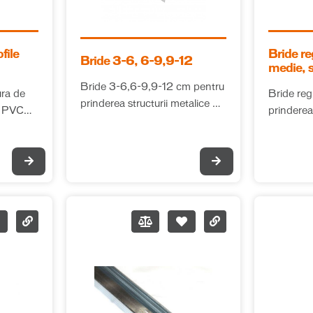
file
Bride re
Bride 3-6, 6-9,9-12
medie, s
Bride 3-6,6-9,9-12 cm pentru
ura de
Bride reg
prinderea structurii metalice de
n PVC
prinderea
zidărie, la placări din gips-
planșeul 
carton
fixe din 