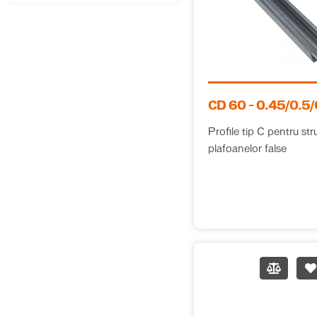
STANDARD/REGULAR
Chituri placări
(
2
)
ceramice
Amorse mortare și
(
3
)
produse speciale
CD 60 – 0.45/0.5/
Amorse tencuieli,
(
2
)
Profile tip C pentru str
şape și hidroizolații
plafoanelor false
Produse speciale
(
1
)
Finisaje gips-
(
10
)
carton și zidărie
Adezivi gips-carton
(
1
)
Chituri gips-carton
(
1
)
Gleturi gips-carton
(
6
)
și zidărie