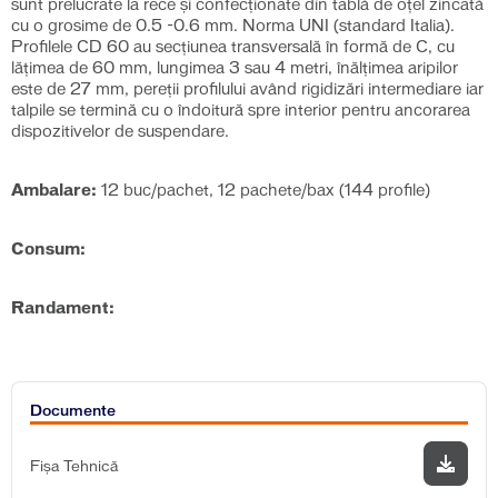
sunt prelucrate la rece și confecționate din tablă de oțel zincată
cu o grosime de 0.5 -0.6 mm. Norma UNI (standard Italia).
Profilele CD 60 au secțiunea transversală în formă de C, cu
lățimea de 60 mm, lungimea 3 sau 4 metri, înălțimea aripilor
este de 27 mm, pereții profilului având rigidizări intermediare iar
talpile se termină cu o îndoitură spre interior pentru ancorarea
dispozitivelor de suspendare.
Ambalare:
12 buc/pachet, 12 pachete/bax (144 profile)
Consum:
Randament:
Documente
Fișa Tehnică