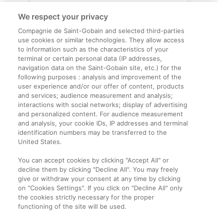
We respect your privacy
Compagnie de Saint-Gobain and selected third-parties
use cookies or similar technologies. They allow access
to information such as the characteristics of your
terminal or certain personal data (IP addresses,
navigation data on the Saint-Gobain site, etc.) for the
Informații legale
following purposes : analysis and improvement of the
user experience and/or our offer of content, products
Termeni și condiții
and services; audience measurement and analysis;
interactions with social networks; display of advertising
and personalized content. For audience measurement
Companie
and analysis, your cookie IDs, IP addresses and terminal
identification numbers may be transferred to the
Despre noi
United States.
Contact
You can accept cookies by clicking "Accept All" or
decline them by clicking "Decline All". You may freely
give or withdraw your consent at any time by clicking
on "Cookies Settings". If you click on "Decline All" only
the cookies strictly necessary for the proper
functioning of the site will be used.