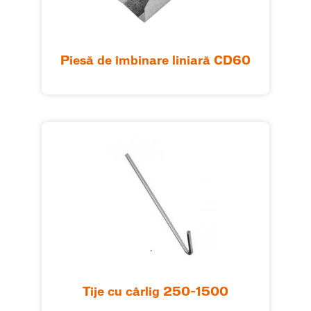
Piesă de îmbinare liniară CD60
Tije cu cârlig 250-1500