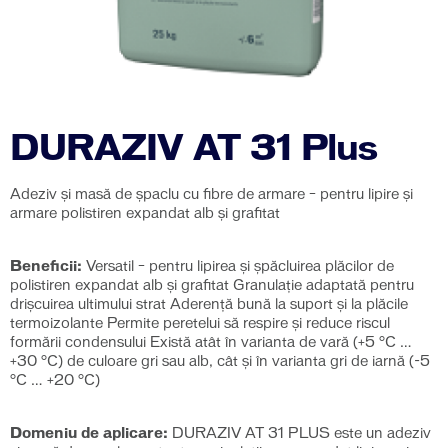
DURAZIV AT 31 Plus
Adeziv și masă de șpaclu cu fibre de armare – pentru lipire și
armare polistiren expandat alb și grafitat
Beneficii:
Versatil – pentru lipirea şi şpăcluirea plăcilor de
polistiren expandat alb şi grafitat Granulaţie adaptată pentru
drişcuirea ultimului strat Aderenţă bună la suport şi la plăcile
termoizolante Permite peretelui să respire şi reduce riscul
formării condensului Există atât în varianta de vară (+5 °C …
+30 °C) de culoare gri sau alb, cât şi în varianta gri de iarnă (-5
°C … +20 °C)
Domeniu de aplicare:
DURAZIV AT 31 PLUS este un adeziv