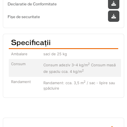
Declaratie de Conformitate
Fișe de securitate
Specificații
Ambalare
saci de 25 kg
Consum
2
Consum adeziv 3–4 kg/m
Consum masă
2
de şpaclu cca. 4 kg/m
Randament
2
Randament: cca. 3,5 m
/ sac - lipire sau
șpăcluire