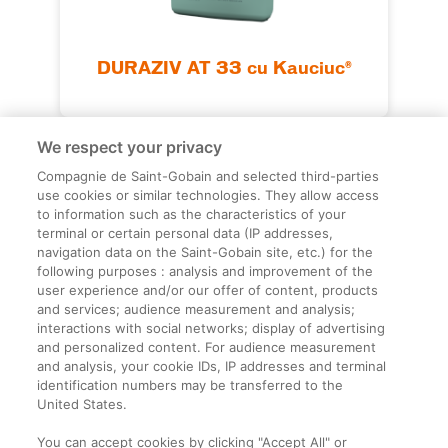
DURAZIV AT 33 cu Kauciuc®
We respect your privacy
Compagnie de Saint-Gobain and selected third-parties
use cookies or similar technologies. They allow access
to information such as the characteristics of your
terminal or certain personal data (IP addresses,
navigation data on the Saint-Gobain site, etc.) for the
Informații legale
following purposes : analysis and improvement of the
user experience and/or our offer of content, products
Termeni și condiții
and services; audience measurement and analysis;
interactions with social networks; display of advertising
and personalized content. For audience measurement
Companie
and analysis, your cookie IDs, IP addresses and terminal
identification numbers may be transferred to the
Despre noi
United States.
Contact
You can accept cookies by clicking "Accept All" or