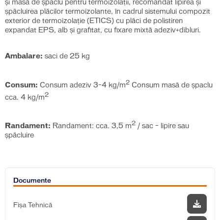
și masă de șpaclu pentru termoizolații, recomandat lipirea şi
şpăcluirea plăcilor termoizolante, în cadrul sistemului compozit
exterior de termoizolaţie (ETICS) cu plăci de polistiren
expandat EPS, alb şi grafitat, cu fixare mixtă adeziv+dibluri.
Ambalare:
saci de 25 kg
2
Consum:
Consum adeziv 3–4 kg/m
Consum masă de şpaclu
2
cca. 4 kg/m
2
Randament:
Randament: cca. 3,5 m
/ sac – lipire sau
șpăcluire
Documente
Fișa Tehnică