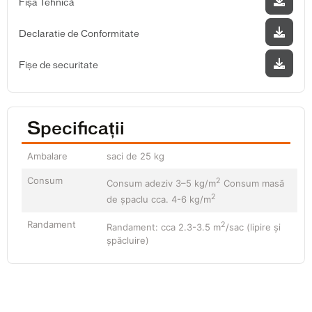
Fișa Tehnică
Declaratie de Conformitate
Fișe de securitate
Specificații
Ambalare
saci de 25 kg
Consum
2
Consum adeziv 3–5 kg/m
Consum masă
2
de şpaclu cca. 4-6 kg/m
Randament
2
Randament: cca 2.3-3.5 m
/sac (lipire și
șpăcluire)