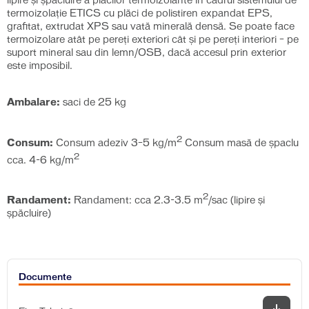
lipire și șpăcluire a plăcilor termoizolante în cadrul sistemului de
termoizolaţie ETICS cu plăci de polistiren expandat EPS,
grafitat, extrudat XPS sau vată minerală densă. Se poate face
termoizolare atât pe pereţi exteriori cât şi pe pereţi interiori – pe
suport mineral sau din lemn/OSB, dacă accesul prin exterior
este imposibil.
Ambalare:
saci de 25 kg
2
Consum:
Consum adeziv 3–5 kg/m
Consum masă de şpaclu
2
cca. 4-6 kg/m
2
Randament:
Randament: cca 2.3-3.5 m
/sac (lipire și
șpăcluire)
Documente