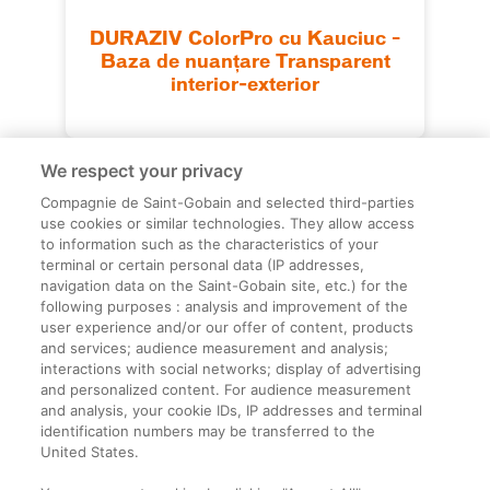
DURAZIV ColorPro cu Kauciuc –
Baza de nuanțare Transparent
interior-exterior
We respect your privacy
Compagnie de Saint-Gobain and selected third-parties
use cookies or similar technologies. They allow access
to information such as the characteristics of your
terminal or certain personal data (IP addresses,
navigation data on the Saint-Gobain site, etc.) for the
Informații legale
following purposes : analysis and improvement of the
user experience and/or our offer of content, products
Termeni și condiții
and services; audience measurement and analysis;
interactions with social networks; display of advertising
and personalized content. For audience measurement
Companie
and analysis, your cookie IDs, IP addresses and terminal
identification numbers may be transferred to the
Despre noi
United States.
Contact