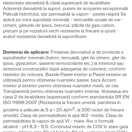
elasticitate deosebită & clasă superioară de lavabilitate
Aderenţă deosebită la suport, putere de acoperire excepţională
Peliculă hidrofobă, dar permeabilă la vapori – pereții respiră Se
aplică pe orice suprafaţă minerală – tencuielile uzuale de var-
ciment, gleturile de ipsos, betonul, plăcile de gips-carton,
precum şi pe vopsitorii vechi rezistente la frecare şi uzură –
având rezistenţă deosebită la saponificare
Domeniu de aplicare:
Finisarea decorativă şi de protecţie a
suprafețelor minerale (beton, tencuială, glet de ciment, glet de
ipsos, gipscarton, sisteme termoizolante etc.) la interiorul sau
exteriorul construcţiilor după adaugarea de coloranți, conform
rețetelor de colorare. Bazele Pastel interior şi Pastel exterior se
utilizează pentru obţinerea nuanţelor pastel, baza Accent
interior şi exterior pentru obţinerea nuanţelor medii, iar cea
Transparentă pentru obţinerea nuanţelor intense. Vopseaua are
clasa 2 de lavabilitate (superioară) conform standardului SR EN
ISO 11998:2007 (Rezistenţa la frecare umedă: pierderea în
2
grosime a peliculei ≥ 5 şi < 20 μ/m
, la 200 cicluri de frecare
umedă). Clasa de permeabilitate la apă W2 -medie. Clasa de
permeabilitate la vapori de apă V1 – mare. Are o formulă
alcalină – pH 8,3 – 9,5. Conținutul maxim de COV în stare gata