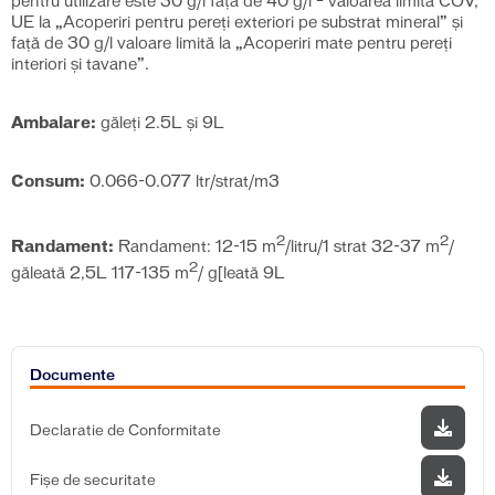
pentru utilizare este 30 g/l față de 40 g/l – valoarea limită COV,
UE la „Acoperiri pentru pereţi exteriori pe substrat mineral” și
față de 30 g/l valoare limită la „Acoperiri mate pentru pereţi
interiori şi tavane”.
Ambalare:
găleți 2.5L și 9L
Consum:
0.066-0.077 ltr/strat/m3
2
2
Randament:
Randament: 12-15 m
/litru/1 strat 32-37 m
/
2
găleată 2,5L 117-135 m
/ g[leată 9L
Documente
Declaratie de Conformitate
Fișe de securitate