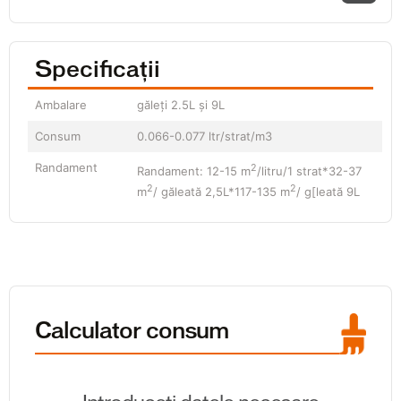
Specificații
Ambalare
găleți 2.5L și 9L
Consum
0.066-0.077 ltr/strat/m3
Randament
2
Randament: 12-15 m
/litru/1 strat*32-37
2
2
m
/ găleată 2,5L*117-135 m
/ g[leată 9L
Calculator consum