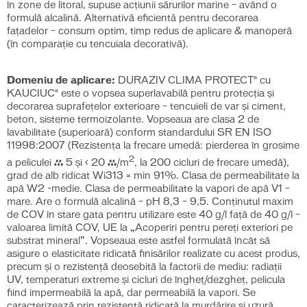
în zone de litoral, supuse acțiunii sărurilor marine – având o
formulă alcalină. Alternativă eficientă pentru decorarea
fațadelor – consum optim, timp redus de aplicare & manoperă
(în comparație cu tencuiala decorativă).
Domeniu de aplicare:
DURAZIV CLIMA PROTECT® cu
KAUCIUC® este o vopsea superlavabilă pentru protecția și
decorarea suprafețelor exterioare – tencuieli de var și ciment,
beton, sisteme termoizolante. Vopseaua are clasa 2 de
lavabilitate (superioară) conform standardului SR EN ISO
11998:2007 (Rezistenţa la frecare umedă: pierderea în grosime
2
a peliculei ≥ 5 şi < 20 μ/m
, la 200 cicluri de frecare umedă),
grad de alb ridicat Wi313 = min 91%. Clasa de permeabilitate la
apă W2 -medie. Clasa de permeabilitate la vapori de apă V1 –
mare. Are o formulă alcalină – pH 8,3 – 9,5. Conținutul maxim
de COV în stare gata pentru utilizare este 40 g/l față de 40 g/l –
valoarea limită COV, UE la „Acoperiri pentru pereţi exteriori pe
substrat mineral”. Vopseaua este astfel formulată încât să
asigure o elasticitate ridicată finisărilor realizate cu acest produs,
precum şi o rezistenţă deosebită la factorii de mediu: radiații
UV, temperaturi extreme și cicluri de îngheţ/dezgheţ, pelicula
fiind impermeabilă la apă, dar permeabilă la vapori. Se
caracterizează prin rezistenţă ridicată la murdărire şi uzură,