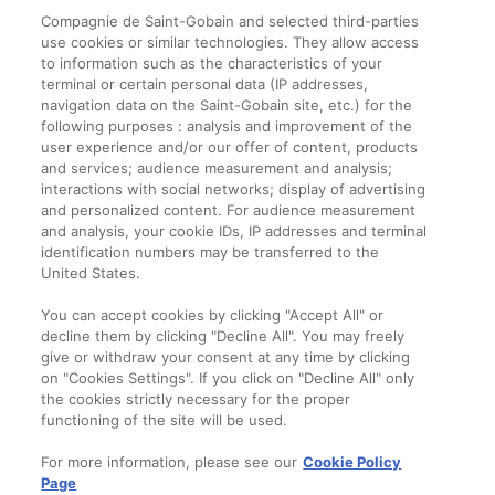
Compagnie de Saint-Gobain and selected third-parties
use cookies or similar technologies. They allow access
to information such as the characteristics of your
terminal or certain personal data (IP addresses,
navigation data on the Saint-Gobain site, etc.) for the
Informații legale
following purposes : analysis and improvement of the
user experience and/or our offer of content, products
Termeni și condiții
and services; audience measurement and analysis;
interactions with social networks; display of advertising
and personalized content. For audience measurement
Companie
and analysis, your cookie IDs, IP addresses and terminal
identification numbers may be transferred to the
Despre noi
United States.
Contact
You can accept cookies by clicking "Accept All" or
decline them by clicking "Decline All". You may freely
give or withdraw your consent at any time by clicking
on "Cookies Settings". If you click on "Decline All" only
the cookies strictly necessary for the proper
functioning of the site will be used.
For more information, please see our
Cookie Policy
Page