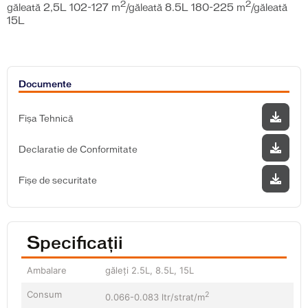
2
2
găleată 2,5L 102-127 m
/găleată 8.5L 180-225 m
/găleată
15L
Documente
Fișa Tehnică
Declaratie de Conformitate
Fișe de securitate
Specificații
Ambalare
găleți 2.5L, 8.5L, 15L
Consum
2
0.066-0.083 ltr/strat/m