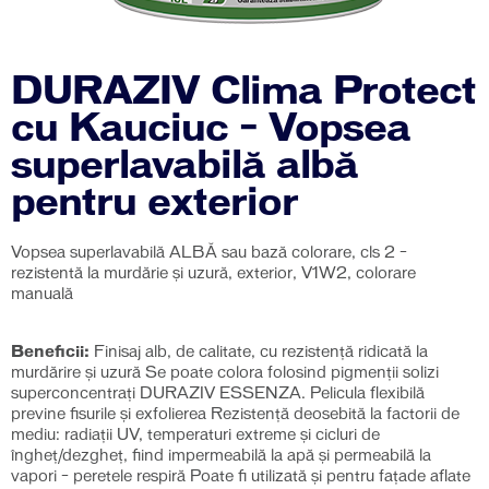
DURAZIV Clima Protect
cu Kauciuc – Vopsea
superlavabilă albă
pentru exterior
Vopsea superlavabilă ALBĂ sau bază colorare, cls 2 –
rezistentă la murdărie și uzură, exterior, V1W2, colorare
manuală
Beneficii:
Finisaj alb, de calitate, cu rezistenţă ridicată la
murdărire şi uzură Se poate colora folosind pigmenţii solizi
superconcentraţi DURAZIV ESSENZA. Pelicula flexibilă
previne fisurile și exfolierea Rezistenţă deosebită la factorii de
mediu: radiații UV, temperaturi extreme și cicluri de
îngheţ/dezgheţ, fiind impermeabilă la apă și permeabilă la
vapori – peretele respiră Poate fi utilizată și pentru fațade aflate