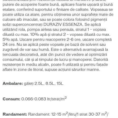
putere de acoperire foarte bună, aplicare foarte uşoară şi bună
etalare, conferind suportului o finisare de calitate. Vopseaua se
poate utiliza ca atare, pentru obţinerea unor suprafeţe mate de
culoare alb imaculat, sau se poate colora folosind pigmenţii
solizi superconcentraţi DURAZIV ESSENZA. Se aplică
utilizând rola, pompa airless sau pensula, stratul 1 – vopsea
diluată cu max. 10% apă și stratul 2 – vopsea diluată cu max.
5% apă. Uscare pentru reacoperire 2-6 ore, uscare completă
24 ore. Nu se aplică peste vopsele pe bază de solvent sau
zugrăveli de var sau humă. Este o alternativă avantajoasă la
tencuiala decorativă, atât din punct de vedere al optimizării
consumului, cât și al timpului de lucru și manoperei. Datorită
rezistenței în mediu alcalin, poate fi utilizată și pentru fațade
aflate în zone de litoral, supuse acțiunii sărurilor marine.
Ambalare:
găleți 2.5L, 8.5L, 15L
2
Consum:
0.066-0.083 ltr/strat/m
2
2
Randament:
Randament: 12-15 m
/litru/1 strat 30-37 m
/