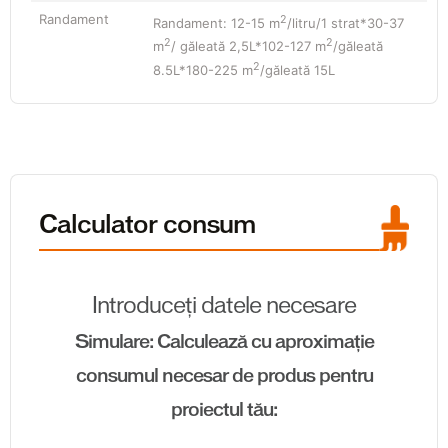
Randament
2
Randament: 12-15 m
/litru/1 strat*30-37
2
2
m
/ găleată 2,5L*102-127 m
/găleată
2
8.5L*180-225 m
/găleată 15L
Calculator consum
Introduceți datele necesare
Simulare: Calculează cu aproximație
consumul necesar de produs pentru
proiectul tău: