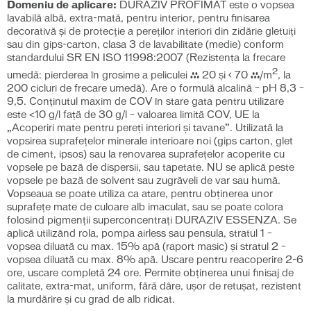
Domeniu de aplicare:
DURAZIV PROFIMAT este o vopsea
lavabilă albă, extra-mată, pentru interior, pentru finisarea
decorativă și de protecție a pereților interiori din zidărie gletuiți
sau din gips-carton, clasa 3 de lavabilitate (medie) conform
standardului SR EN ISO 11998:2007 (Rezistenţa la frecare
2
umedă: pierderea în grosime a peliculei ≥ 20 şi < 70 μ/m
, la
200 cicluri de frecare umedă). Are o formulă alcalină – pH 8,3 –
9,5. Conținutul maxim de COV în stare gata pentru utilizare
este ˂10 g/l față de 30 g/l – valoarea limită COV, UE la
„Acoperiri mate pentru pereţi interiori şi tavane”. Utilizată la
vopsirea suprafeţelor minerale interioare noi (gips carton, glet
de ciment, ipsos) sau la renovarea suprafeţelor acoperite cu
vopsele pe bază de dispersii, sau tapetate. NU se aplică peste
vopsele pe bază de solvent sau zugrăveli de var sau humă.
Vopseaua se poate utiliza ca atare, pentru obţinerea unor
suprafeţe mate de culoare alb imaculat, sau se poate colora
folosind pigmenţii superconcentraţi DURAZIV ESSENZA. Se
aplică utilizând rola, pompa airless sau pensula, stratul 1 –
vopsea diluată cu max. 15% apă (raport masic) și stratul 2 –
vopsea diluată cu max. 8% apă. Uscare pentru reacoperire 2-6
ore, uscare completă 24 ore. Permite obţinerea unui finisaj de
calitate, extra-mat, uniform, fără dâre, uşor de retuşat, rezistent
la murdărire şi cu grad de alb ridicat.