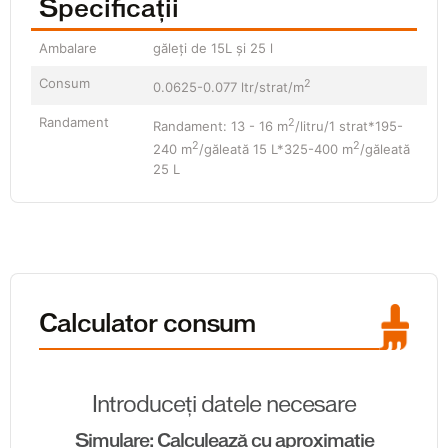
Specificații
Ambalare
găleţi de 15L și 25 l
Consum
2
0.0625-0.077 ltr/strat/m
Randament
2
Randament: 13 - 16 m
/litru/1 strat*195-
2
2
240 m
/găleată 15 L*325-400 m
/găleată
25 L
Calculator consum
Introduceți datele necesare
Simulare: Calculează cu aproximație