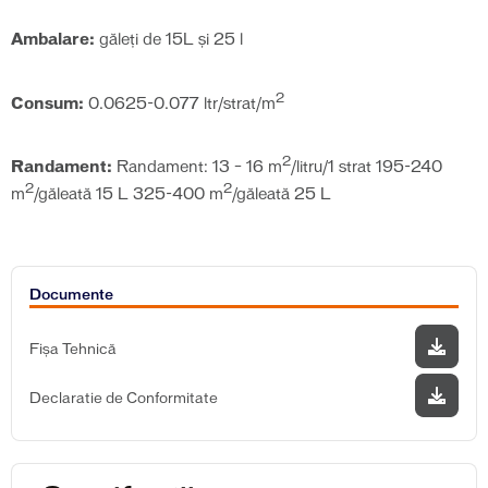
Ambalare:
găleţi de 15L și 25 l
2
Consum:
0.0625-0.077 ltr/strat/m
2
Randament:
Randament: 13 – 16 m
/litru/1 strat 195-240
2
2
m
/găleată 15 L 325-400 m
/găleată 25 L
Documente
Fișa Tehnică
Declaratie de Conformitate