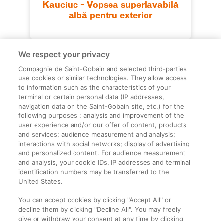
Kauciuc – Vopsea superlavabilă
albă pentru exterior
We respect your privacy
Compagnie de Saint-Gobain and selected third-parties
use cookies or similar technologies. They allow access
to information such as the characteristics of your
terminal or certain personal data (IP addresses,
navigation data on the Saint-Gobain site, etc.) for the
Informații legale
following purposes : analysis and improvement of the
user experience and/or our offer of content, products
Termeni și condiții
and services; audience measurement and analysis;
interactions with social networks; display of advertising
and personalized content. For audience measurement
Companie
and analysis, your cookie IDs, IP addresses and terminal
identification numbers may be transferred to the
Despre noi
United States.
Contact
You can accept cookies by clicking "Accept All" or
decline them by clicking "Decline All". You may freely
give or withdraw your consent at any time by clicking