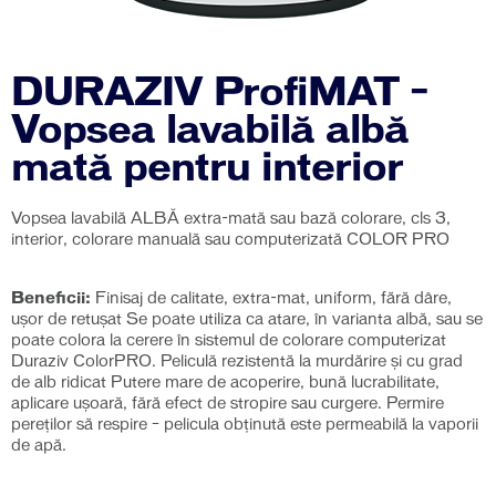
DURAZIV ProfiMAT –
Vopsea lavabilă albă
mată pentru interior
Vopsea lavabilă ALBĂ extra-mată sau bază colorare, cls 3,
interior, colorare manuală sau computerizată COLOR PRO
Beneficii:
Finisaj de calitate, extra-mat, uniform, fără dâre,
uşor de retuşat Se poate utiliza ca atare, în varianta albă, sau se
poate colora la cerere în sistemul de colorare computerizat
Duraziv ColorPRO. Peliculă rezistentă la murdărire şi cu grad
de alb ridicat Putere mare de acoperire, bună lucrabilitate,
aplicare uşoară, fără efect de stropire sau curgere. Permire
pereților să respire – pelicula obţinută este permeabilă la vaporii
de apă.