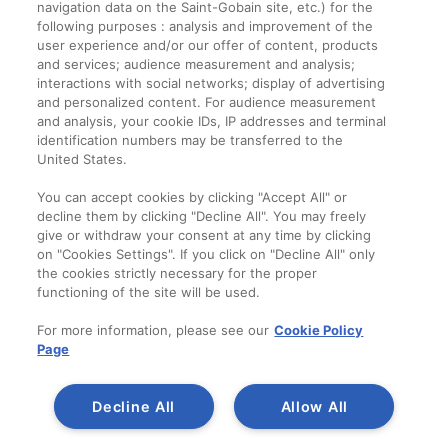
navigation data on the Saint-Gobain site, etc.) for the
Informații legale
following purposes : analysis and improvement of the
user experience and/or our offer of content, products
Termeni și condiții
and services; audience measurement and analysis;
interactions with social networks; display of advertising
and personalized content. For audience measurement
Companie
and analysis, your cookie IDs, IP addresses and terminal
identification numbers may be transferred to the
Despre noi
United States.
Contact
You can accept cookies by clicking "Accept All" or
decline them by clicking "Decline All". You may freely
give or withdraw your consent at any time by clicking
on "Cookies Settings". If you click on "Decline All" only
the cookies strictly necessary for the proper
functioning of the site will be used.
For more information, please see our
Cookie Policy
Page
Decline All
Allow All