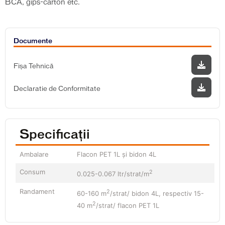
BCA, gips-carton etc.
Documente
Fișa Tehnică
Declaratie de Conformitate
Specificații
Ambalare
Flacon PET 1L și bidon 4L
Consum
2
0.025-0.067 ltr/strat/m
Randament
2
60-160 m
/strat/ bidon 4L, respectiv 15-
2
40 m
/strat/ flacon PET 1L