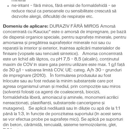
mineral
ne-iritant – fără miros, fără emisii de formaldehidă – se
reduce riscul ca persoanele cu sensibilitate crescută să
dezvolte alergii, dificultăți de respirație etc.
Domeniu de aplicare:
DURAZIV FĂRĂ MIROS Amorsă
concentrată cu Kauciuc® este o amorsă de impregnare, pe bază
de dispersii organice speciale, pentru suprafeţe minerale, pentru
amorsarea şi pregătirea suprafeţelor minerale noi sau cu
reparaţii la interior și exterior, înaintea aplicării materialelor de
finisare (vopsele sau tencuieli sintetice).
Amorsa concentrată
este un lichid alb lăptos, cu pH 7,5 – 8,5 (alcalin), conținutul
maxim de COV în stare gata pentru utilizare este max. 1 g/l față
de 30 g/l – valoarea limită COV, UE: categ. A/h 30 – grunduri
de impregnare (2010).
În formularea produsului au fost
înlocuite sau au fost reduse la minim substanțele care pot
agresa organismul uman și mediul, prin compoziție sau miros
(solvenții folosiți ca agenți de coalescență, biocizii,
formaldehida liberă, amoniacul și aminele, monomerii acrilici
nereacționați, plastifianții, substanțele cancerigene și
mutagene).
Se aplică nediluată sau în diluţie cu apă de la 1:1
până la 1:3, în funcţie de porozitatea suportului (în acest sens
se vor efectua probe pe suprafeţe mici). Se aplică pe suporturi
din beton, cărămidă, tencuială, sisteme termoizolante, glet,