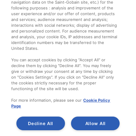
navigation data on the Saint-Gobain site, etc.) for the
Informații legale
following purposes : analysis and improvement of the
user experience and/or our offer of content, products
Termeni și condiții
and services; audience measurement and analysis;
interactions with social networks; display of advertising
and personalized content. For audience measurement
Companie
and analysis, your cookie IDs, IP addresses and terminal
identification numbers may be transferred to the
Despre noi
United States.
Contact
You can accept cookies by clicking "Accept All" or
decline them by clicking "Decline All". You may freely
give or withdraw your consent at any time by clicking
on "Cookies Settings". If you click on "Decline All" only
the cookies strictly necessary for the proper
functioning of the site will be used.
For more information, please see our
Cookie Policy
Page
Decline All
Allow All