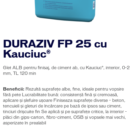
DURAZIV FP 25 cu
Kauciuc®
Glet ALB pentru finisaj, de ciment ab, cu Kauciuc®, interior, 0-2
mm, TL 120 min
Beneficii:
Rezultă suprafețe albe, fine, ideale pentru vopsire
fără pete Lucrabilitate bună: consistenţă fină şi cremoasă,
aplicare și șlefuire ușoare Finiseaza suprafețe diverse – beton,
tencuieli și gleturi de încărcare pe bază de ipsos sau ciment,
tinciuri drișcuite fin Se aplică și pe suprafețe critice, la interior -
plăci din gips-carton, fibro-ciment, OSB și vopsele mai vechi,
asperizate în prealabil