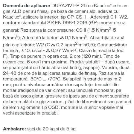
Domeniu de aplicare:
DURAZIV FP 25 cu Kauciuc® este un
glet ALB pentru finisaj, pe bază de ciment alb, aditivat cu
Kauciuc®, aplicare la interior, tip GP-CS II – Aderență 0,1 -W2,
conform standardului SR EN 998-1:2016 (GP: mortar de uz
2
general; Rezistența la compresiune: CS II (1,5 N/mm
-5
2
2
N/mm
); Aderență la beton ≥ 0,1 N/mm
; Absorbția de apă
2
prin capilaritate: W2 (C ≤ 0,2 kg/m
·min0,5); Conductivitate
termică , λ 10, uscat= ≤ 0,27 W/m·K; Clasa de reacție la foc:
F). Timp de punere în operă cca. 2 ore (120 min). Timp de
uscare cca. 6 ore/1 mm grosime. Produs șlefuibil – după uscare,
se poate şlefui cu hârtie abrazivă fină (glaspapir). Vopsire, după
24-48 de ore de la aplicarea stratului de finisaj. Rezistenţă la
temperatură -30°C … +70°C. Se aplică în strat de maxim 2
mm, pentru nivelarea următoarelor suprafeţe: tencuieli din
mortar tradiţional de var-ciment sau tencuieli monostrat pe
bază de ipsos gleturi grosiere de ipsos sau de ciment suprafeţe
de beton plăci de gips-carton, plăci de fibro-ciment sau panouri
de lemn aglomerat tip OSB, montate la interior vopsele mai
vechi asperizate în prealabil
Ambalare:
saci de 20 kg și de 5 kg