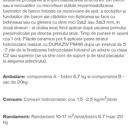
existente protejarea și impermeabilizarea structurilor din beton
sau a tencuielilor cu microfisuri stabile impermeabilizarea
bazinelor de beton folosite ca rezervoare de apă, a soclurilor și
fundațiilor din beton ale clădirilor noi Aplicarea se face cu
bidineaua sau cu gletiera cu dinți mici 2×2 sau 3×3 mm, în
două straturi – al doilea strat fiind aplicat după uscarea primului,
perpendicular pe direcția primului strat. Timp de punere în operă
cca 1 oră. Plăcile ceramice pot fi aplicate peste stratul
hidroizolant realizat cu DURAZIV PM46 dupa un interval de 5
–7 zile de la finalizarea hidroizolației folosind un adeziv cu clasa
C2 sau superior (se va ține cont de suport și de tipul placajului
la alegerea adezivului).
Ambalare:
componenta A – bidon 6,7 kg si componenta B –
sac de 20kg
2
Consum:
Consum hidroizolație: cca. 1,5 -2,5 kg/m
/strat
2
Randament:
Randament 10-17 m
/strat/bidon 6.7 l+sac 20
kg