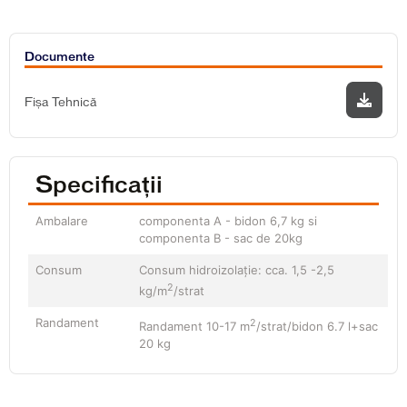
Documente
Fișa Tehnică
Specificații
Ambalare
componenta A - bidon 6,7 kg si
componenta B - sac de 20kg
Consum
Consum hidroizolație: cca. 1,5 -2,5
2
kg/m
/strat
Randament
2
Randament 10-17 m
/strat/bidon 6.7 l+sac
20 kg