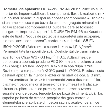
Domeniu de aplicare:
DURAZIV PM 46 cu Kauciuc® este un
mortar de impermeabilizare bicomponent, flexibil, realizat dintr-
un polimer sintetic în dispersie apoasă (componenta A -lichidă)
si un amestec uscat pe baza de ciment, agregate minerale si
aditivi speciali (componenta B-pulbere), care se folosesc
obligatoriu impreună, raport 1:1. DURAZIV PM 46 cu Kauciuc
este de tipul „Produs de protecție a suprafeței prin acoperire,
hidroizolant bicomponent”, conform standardului SR EN
2
1504-2:2005 (Aderenţa la suport beton ≥ 1,5 N/mm
;
Permeabilitate la vaporii de apă; Coeficientul de transmisie a
2
apei lichide Clasa W3 < 0,1 kg/m
h0.5; Adâncimea de
penetrare a apei sub presiune P80 (0 mm la o presiune a apei
de 8 bari); Circulabil, acoperit și expus la apă după 3 zile;
Rezistența la temparatură -30°C până la +70°C). Produsul este
destinat aplicării la interior şi exterior, în strat de cca. 2-3 mm,
pentru următoarele situații: impermeabilizarea dușurilor, băilor,
piscinelor, balcoanelor și teraselor care urmează a fi placate
ulterior cu plăci ceramice protecția și impermeabilizarea
suprafețelor de beton, tencuielilor pe bază de ciment, zidăriilor,
șapelor pe bază de ciment, pereților din gips-carton, a
elementelor prefabricate din beton sau a placajelor ceramice