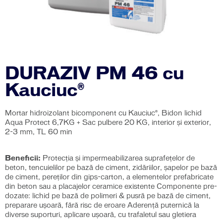
DURAZIV PM 46 cu
Kauciuc®
Mortar hidroizolant bicomponent cu Kauciuc®, Bidon lichid
Aqua Protect 6,7KG + Sac pulbere 20 KG, interior și exterior,
2-3 mm, TL 60 min
Beneficii:
Protecția și impermeabilizarea suprafețelor de
beton, tencuielilor pe bază de ciment, zidăriilor, șapelor pe bază
de ciment, pereților din gips-carton, a elementelor prefabricate
din beton sau a placajelor ceramice existente Componente pre-
dozate: lichid pe bază de polimeri & pusră pe bază de ciment,
preparare ușoară, fără risc de eroare Aderență puternică la
diverse suporturi, aplicare ușoară, cu trafaletul sau gletiera