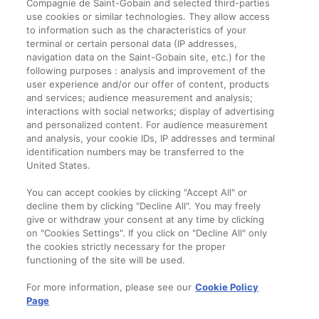
Compagnie de Saint-Gobain and selected third-parties
use cookies or similar technologies. They allow access
to information such as the characteristics of your
terminal or certain personal data (IP addresses,
navigation data on the Saint-Gobain site, etc.) for the
Informații legale
following purposes : analysis and improvement of the
user experience and/or our offer of content, products
Termeni și condiții
and services; audience measurement and analysis;
interactions with social networks; display of advertising
and personalized content. For audience measurement
Companie
and analysis, your cookie IDs, IP addresses and terminal
identification numbers may be transferred to the
Despre noi
United States.
Contact
You can accept cookies by clicking "Accept All" or
decline them by clicking "Decline All". You may freely
give or withdraw your consent at any time by clicking
on "Cookies Settings". If you click on "Decline All" only
the cookies strictly necessary for the proper
functioning of the site will be used.
For more information, please see our
Cookie Policy
Page