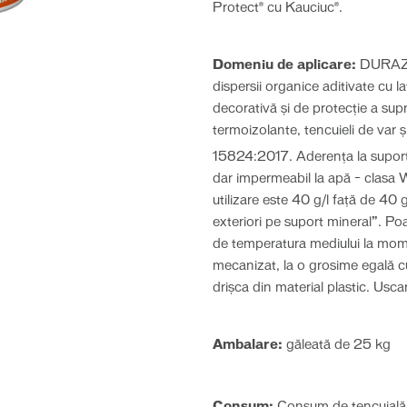
Protect® cu Kauciuc®.
Domeniu de aplicare:
DURAZIV
dispersii organice aditivate cu late
decorativă și de protecție a supr
termoizolante, tencuieli de var
15824:2017. Aderența la suport
dar impermeabil la apă – clasa
utilizare este 40 g/l față de 40 
exteriori pe suport mineral”. Poa
de temperatura mediului la momen
mecanizat, la o grosime egală cu
drişca din material plastic. Uscar
Ambalare:
găleată de 25 kg
Consum:
Consum de tencuială 