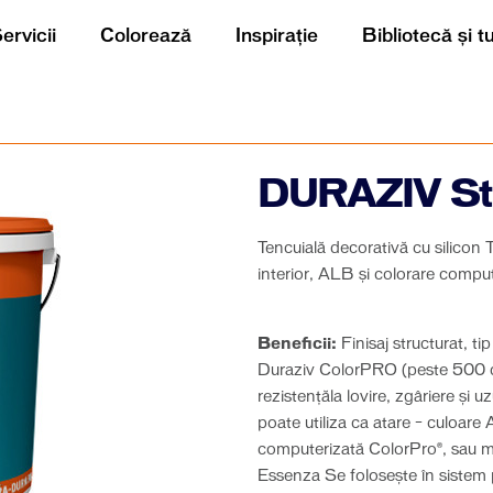
ervicii
Colorează
Inspirație
Bibliotecă și t
DURAZIV Sta
Tencuială decorativă cu silicon
interior, ALB și colorare compu
Beneficii:
Finisaj structurat, t
Duraziv ColorPRO (peste 500 de
rezistenţăla lovire, zgâriere şi 
poate utiliza ca atare – culoare
computerizată ColorPro®, sau m
Essenza Se foloseşte în siste