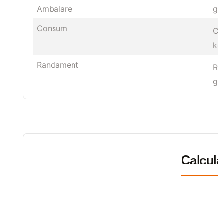
Ambalare
g
Consum
C
k
Randament
R
g
Calcu