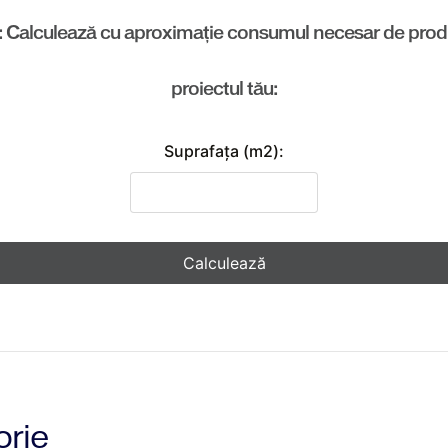
: Calculează cu aproximație consumul necesar de prod
proiectul tău:
Suprafaţa (m2):
Calculează
orie