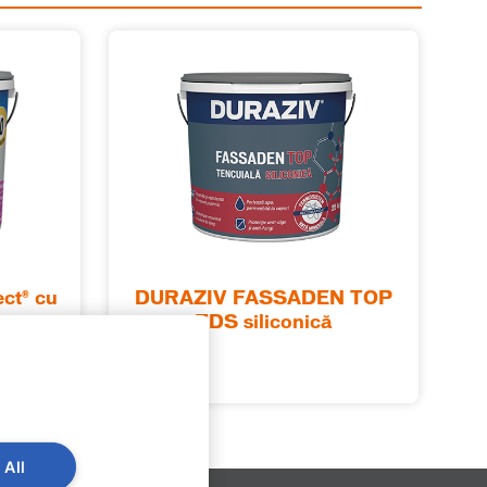
ct® cu
DURAZIV FASSADEN TOP
ge și
TDS siliconică
 All