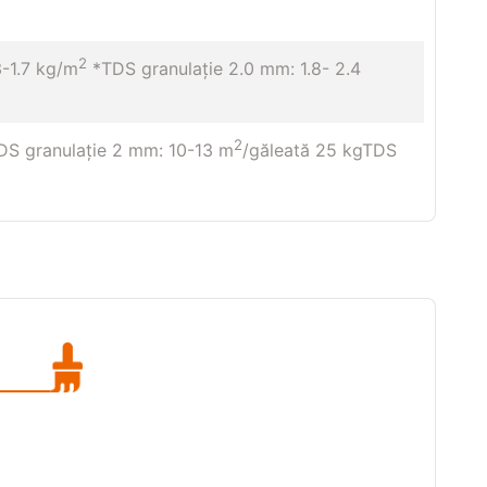
2
3-1.7 kg/m
*TDS granulaţie 2.0 mm: 1.8- 2.4
2
DS granulație 2 mm: 10-13 m
/găleată 25 kgTDS