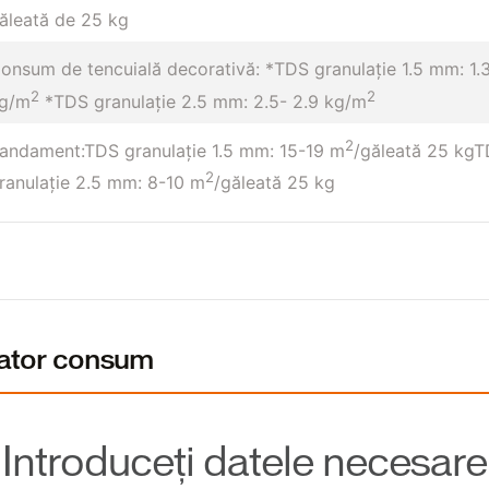
ăleată de 25 kg
onsum de tencuială decorativă: *TDS granulaţie 1.5 mm: 1.
2
2
g/m
*TDS granulaţie 2.5 mm: 2.5- 2.9 kg/m
2
andament:TDS granulație 1.5 mm: 15-19 m
/găleată 25 kgT
2
ranulație 2.5 mm: 8-10 m
/găleată 25 kg
lator consum
Introduceți datele necesare