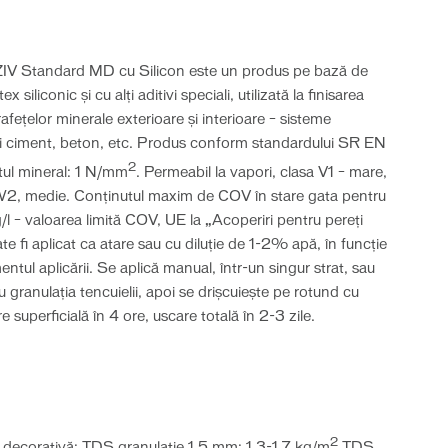
 Standard MD cu Silicon este un produs pe bază de
x siliconic şi cu alţi aditivi speciali, utilizată la finisarea
afețelor minerale exterioare şi interioare – sisteme
 și ciment, beton, etc. Produs conform standardului SR EN
2
ul mineral: 1 N/mm
. Permeabil la vapori, clasa V1 – mare,
 W2, medie. Conținutul maxim de COV în stare gata pentru
g/l – valoarea limită COV, UE la „Acoperiri pentru pereţi
te fi aplicat ca atare sau cu diluţie de 1-2% apă, în funcţie
tul aplicării. Se aplică manual, într-un singur strat, sau
 granulaţia tencuielii, apoi se drişcuiește pe rotund cu
e superficială în 4 ore, uscare totală în 2-3 zile.
2
decorativă: TDS granulaţie 1.5 mm: 1.3-1.7 kg/m
TDS