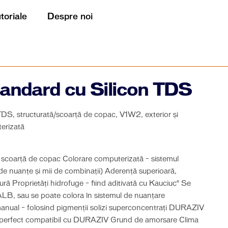
utoriale
Despre noi
ndard cu Silicon TDS
 TDS, structurată/scoarță de copac, V1W2, exterior și
terizată
ip scoarță de copac Colorare computerizată – sistemul
 nuanțe și mii de combinații) Aderenţă superioară,
uzură Proprietăți hidrofuge – fiind aditivată cu Kauciuc® Se
 ALB, sau se poate colora în sistemul de nuanţare
anual – folosind pigmenţii solizi superconcentraţi DURAZIV
m perfect compatibil cu DURAZIV Grund de amorsare Clima