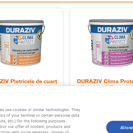
V Pietricele de cuarţ
DURAZIV Clima Prote
alb si colorat
Kauciuc® MD anti-al
fungi
es use cookies or similar technologies. They
ics of your terminal or certain personal data
te, etc.) for the following purposes :
d/or our offer of content, products and
Allow
tions with social networks; display of