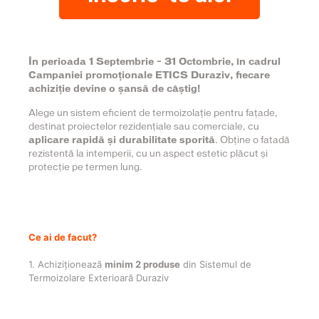
În perioada 1 Septembrie – 31 Octombrie, în cadrul
Campaniei promoționale ETICS Duraziv, fiecare
achiziție devine o șansă de câștig!
Alege un sistem eficient de termoizolație pentru fațade,
destinat proiectelor rezidențiale sau comerciale, cu
aplicare rapidă și durabilitate sporită
. Obține o fatadă
rezistentă la intemperii, cu un aspect estetic plăcut și
protecție pe termen lung.
Ce ai de facut?
1.
Achiziționează
minim 2 produse
din Sistemul de
Termoizolare Exterioară Duraziv