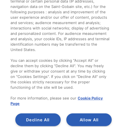
terminal or certain personal data (IP addresses,
navigation data on the Saint-Gobain site, etc.) for the
Informații legale
following purposes : analysis and improvement of the
user experience and/or our offer of content, products
Termeni și condiții
and services; audience measurement and analysis;
interactions with social networks; display of advertising
and personalized content. For audience measurement
Companie
and analysis, your cookie IDs, IP addresses and terminal
identification numbers may be transferred to the
Despre noi
United States.
Contact
You can accept cookies by clicking "Accept All" or
decline them by clicking "Decline All". You may freely
give or withdraw your consent at any time by clicking
on "Cookies Settings". If you click on "Decline All" only
the cookies strictly necessary for the proper
functioning of the site will be used.
For more information, please see our
Cookie Policy
Page
Decline All
Allow All