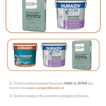
2.
Trimite numărul bonului fiscal prin
SMS la 3798
sau
înscrie-l pe
www.campaniiduraziv.ro
3.
Termină treaba și fii unul dintre câștigătorii Duraziv