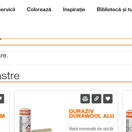
ervicii
Colorează
Inspirație
Bibliotecă și t
e
re.
stre
DURAZIV
RM
DURAWOOL ALU
Vată minerală de sticlă