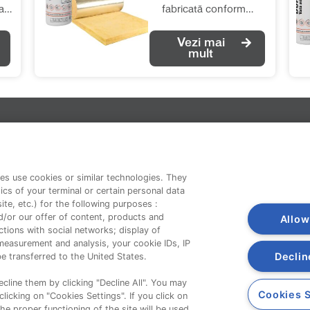
a
fabricată conform
te
normelor europene
Vezi mai
(EN 13162), cu
mult
performanțe termice și
fonice deosebite. Se
recomandă pentru
izolațiile termice și
fonice în toate tipurile
de aplicații, fără ca
Companie
saltelele de vată să fie
supuse unor solicitări
es use cookies or similar technologies. They
Despre noi
ics of your terminal or certain personal data
mecanice
te, etc.) for the following purposes :
Contact
suplimentare. Rola de
d/or our offer of content, products and
Allow
vată minerală de sticlă
tions with social networks; display of
cașerată cu folie de
measurement and analysis, your cookie IDs, IP
Declin
e transferred to the United States.
aluminiu se montează
cu folia de aluminiu
cline them by clicking "Decline All". You may
orientată către interior
Cookies S
licking on "Cookies Settings". If you click on
the proper functioning of the site will be used.
(către zona caldă a