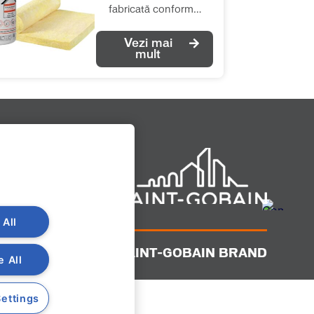
fabricată conform
normelor europene
Vezi mai
(EN 13162), cu
mult
performanțe termice și
fonice deosebite. Se
recomandă pentru
izolațiile termice și
fonice în toate tipurile
de aplicații, fără ca
saltelele de vată să fie
supuse unor solicitări
mecanice
suplimentare. λ =
 All
0.040 W/(m*K)
A SAINT-GOBAIN BRAND
e All
ettings