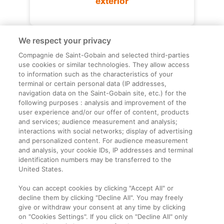
exterior
We respect your privacy
Compagnie de Saint-Gobain and selected third-parties
use cookies or similar technologies. They allow access
to information such as the characteristics of your
terminal or certain personal data (IP addresses,
navigation data on the Saint-Gobain site, etc.) for the
Informații legale
following purposes : analysis and improvement of the
user experience and/or our offer of content, products
Termeni și condiții
and services; audience measurement and analysis;
interactions with social networks; display of advertising
and personalized content. For audience measurement
Companie
and analysis, your cookie IDs, IP addresses and terminal
identification numbers may be transferred to the
Despre noi
United States.
Contact
You can accept cookies by clicking "Accept All" or
decline them by clicking "Decline All". You may freely
give or withdraw your consent at any time by clicking
on "Cookies Settings". If you click on "Decline All" only