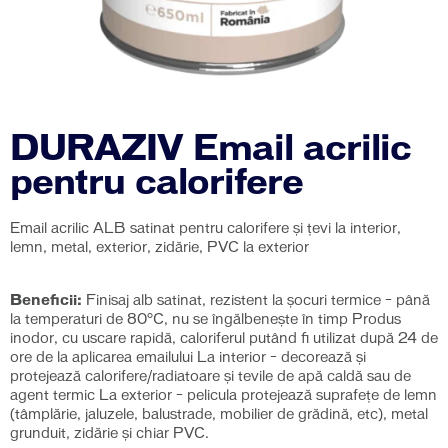
DURAZIV Email acrilic
pentru calorifere
Email acrilic ALB satinat pentru calorifere și țevi la interior,
lemn, metal, exterior, zidărie, PVC la exterior
Beneficii:
Finisaj alb satinat, rezistent la șocuri termice – până
la temperaturi de 80°C, nu se îngălbenește în timp Produs
inodor, cu uscare rapidă, caloriferul putând fi utilizat după 24 de
ore de la aplicarea emailului La interior – decorează și
protejează calorifere/radiatoare și tevile de apă caldă sau de
agent termic La exterior – pelicula protejează suprafețe de lemn
(tâmplărie, jaluzele, balustrade, mobilier de grădină, etc), metal
grunduit, zidărie și chiar PVC.