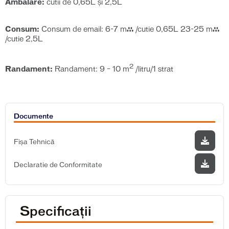
Ambalare:
cutii de 0,65L şi 2,5L
Consum:
Consum de email: 6-7 m² /cutie 0,65L 23-25 ​​m²
/cutie 2,5L
2
Randament:
Randament: 9 – 10 m
/litru/1 strat
Documente
Fișa Tehnică
Declaratie de Conformitate
Specificații