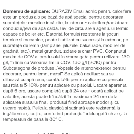
Domeniu de aplicare:
DURAZIV Email acrilic pentru calorifere
este un produs alb pe bază de apă special pentru decorarea
suprafeţelor metalice încălzite, la interior – calorifere/radiatoare
conducte/ţevi de apă caldă, țevi de circulare a agentului termic
capace de boiler etc. Datorită formulei rezistente la şocuri
termice şi mecanice, poate fi utilizat cu succes şi la exterior, pe
suprafeţe de lemn (tâmplărie, jaluzele, balustrade, mobilier de
grădină, etc.), metal grunduit, zidărie şi chiar PVC. Conținutul
maxim de COV al produsului în starea gata pentru utilizare: 130
g/l, în linie cu Valoarea limită COV: 130 g/l (2010) pentru
Subcategoria de produse „Vopsele de interior/exterior pentru
decorare, pentru lemn, metal” Se aplică nediluat sau se
diluează cu apă rece, curată: 5% pentru aplicare cu pensula
sau rola şi 5-10% pentru aplicare cu pistolul. Uscare aparentă
după 6 ore, uscare completă după 24 ore – odată aplicat pe
calorifer, acesta poate fi încălzit în maximum 24 ore de la
aplicarea stratului final, produsul fiind aproape inodor şi cu
uscare rapidă. Pelicula elastică şi satinată este rezistentă la
îngălbenire şi cojire, conferind protecţie îndelungată chiar şi la
temperaturi de până la 80° C.