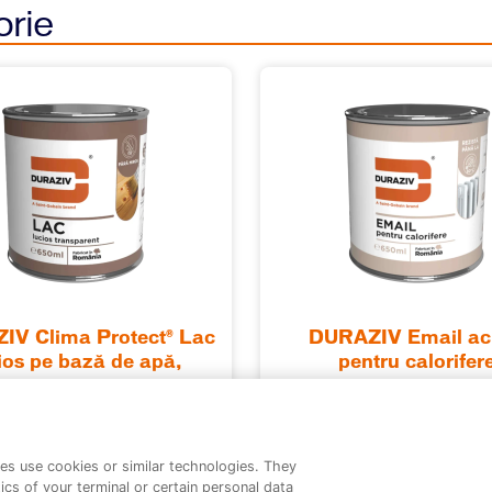
orie
IV Clima Protect® Lac
DURAZIV Email acr
ios pe bază de apă,
pentru calorifer
ru interior şi exterior
es use cookies or similar technologies. They
ics of your terminal or certain personal data