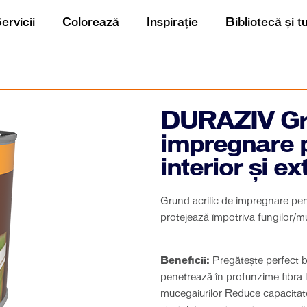
ervicii
Colorează
Inspirație
Bibliotecă și t
DURAZIV Gru
impregnare p
interior şi ex
Grund acrilic de impregnare pentr
protejează împotriva fungilor/m
Beneficii:
Pregătește perfect ba
penetrează în profunzime fibra le
mucegaiurilor Reduce capacitate