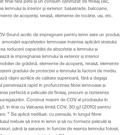
at final fără pete și un consum optimizat de finisaj (lac,
 lemnului la interior și exterior: balustrade, balcoane,
mente de acoperiși, terasă, elemente de tocărie, uși, etc.
 Grund acrilic de impregnare pentru lemn este un produs
amorsării suprafețelor lemnoase înaintea aplicării stratului
rea reducerii capacității de absorbție a lemnului și
zează la impregnarea lemnului la exterior și interior
mobilier de grădină, elemente de acoperiş, terasă, elemente
reşterii gradului de protecţiei a lemnului la factorii de mediu.
ă rășini acrilice de calitate superioară, fără a degaja
ul penetrează rapid în profunzimea fibrei lemnoase și
ea perfectă a peliculei de finisaj, precum și rezistența
 mucegaiurilor. Conținut maxim de COV al produsului în
g/l, în linie cu Valoarea limită COV, 30 g/l (2010) pentru
. ” Se aplică nediluat, cu pensula, în lungul fibrei
ul trebuie să intre în lemn şi să nu formeze peliculă la
turi, până la saturare, în funcţie de esenţa lemnului folosit.