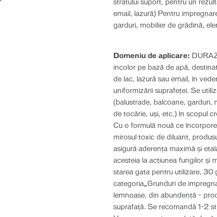
stratului suport, pentru un rezult
email, lazură) Pentru impregnarea
garduri, mobilier de grădină, ele
Domeniu de aplicare:
DURAZIV
incolor pe bază de apă, destinat 
de lac, lazură sau email, în vede
uniformizării suprafeței. Se utili
(balustrade, balcoane, garduri, 
de tocărie, uşi, etc.) în scopul c
Cu o formulă nouă ce încorporeaz
mirosul toxic de diluant, produs
asigură aderența maximă și etalar
acesteia la acțiunea fungilor și
starea gata pentru utilizare, 30 
categoria„Grunduri de impregnare
lemnoase, din abundenţă – produs
suprafaţă. Se recomandă 1-2 stra