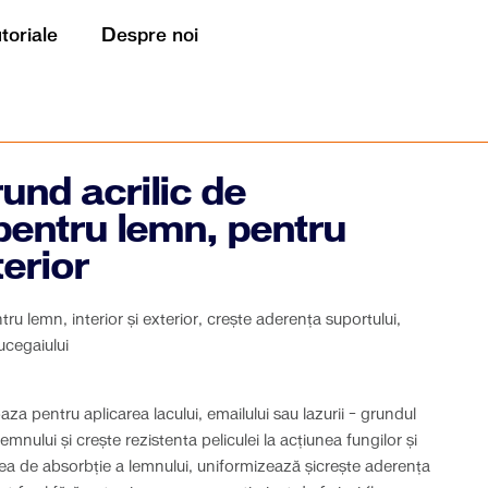
utoriale
Despre noi
nd acrilic de
entru lemn, pentru
terior
u lemn, interior și exterior, crește aderența suportului,
ucegaiului
za pentru aplicarea lacului, emailului sau lazurii – grundul
mnului și crește rezistenta peliculei la acțiunea fungilor și
a de absorbție a lemnului, uniformizează șicrește aderența