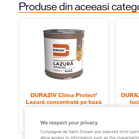
Produse din aceeasi categ
DURAZIV Clima Protect®
DURAZ
Lazură concentrată pe bază
luc
de apă, pentru interior şi
pent
exterior
We respect your privacy
Compagnie de Saint-Gobain and selected third-parti
allow access to information such as the characterist