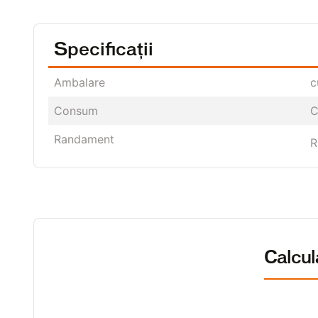
Specificații
Ambalare
c
Consum
C
Randament
R
Calcu