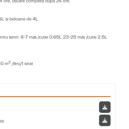
4 ore, uscare completă după 24 ore.
,5L și bidoane de 4L
ru lemn: 6-7 m² /cutie 0,65L 23-25 ​​m² /cutie 2,5L
2
10 m
/litru/1 strat
te