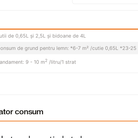
utii de 0,65L şi 2,5L și bidoane de 4L
onsum de grund pentru lemn: *6-7 m² /cutie 0,65L *23-25 ​
2
andament: 9 - 10 m
/litru/1 strat
lator consum