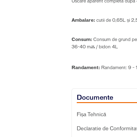
Uscare aparent completă după 
Ambalare:
cutii de 0,65L şi 2
Consum:
Consum de grund pent
36-40 m² / bidon 4L
Randament:
Randament: 9 – 
Documente
Fișa Tehnică
Declaratie de Conformita