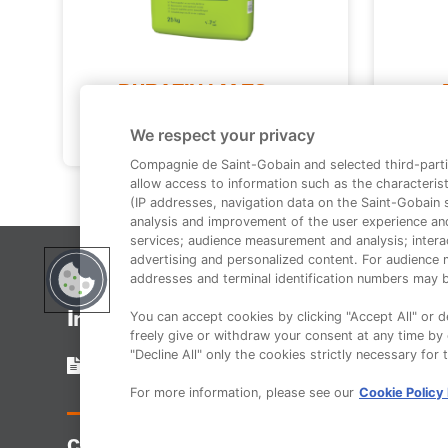
DURAZIV LM 72 cu
Kauciuc®
We respect your privacy
Compagnie de Saint-Gobain and selected third-parti
allow access to information such as the characterist
(IP addresses, navigation data on the Saint-Gobain si
analysis and improvement of the user experience an
services; audience measurement and analysis; interac
advertising and personalized content. For audience 
addresses and terminal identification numbers may b
You can accept cookies by clicking "Accept All" or de
Informații legale
freely give or withdraw your consent at any time by c
"Decline All" only the cookies strictly necessary for 
Termeni și condiții
For more information, please see our
Cookie Policy
Copyright 2014-2023 Duraziv.ro