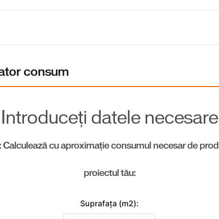
lator consum
Introduceți datele necesare
: Calculează cu aproximație consumul necesar de prod
proiectul tău:
Suprafaţa (m2):