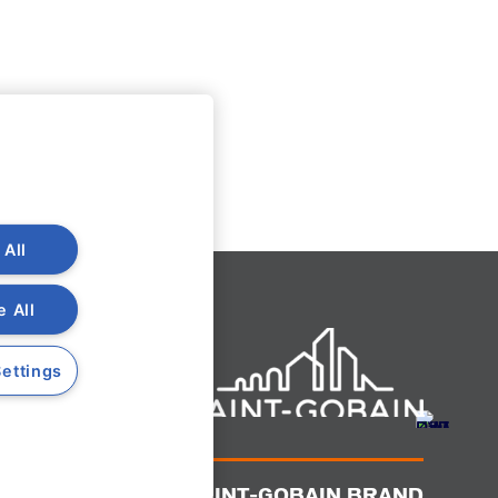
 All
e All
ettings
A SAINT-GOBAIN BRAND