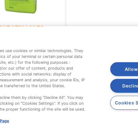
DURAZIV LM 70
es use cookies or similar technologies. They
ics of your terminal or certain personal data
te, etc.) for the following purposes :
d/or our offer of content, products and
Allow
tions with social networks; display of
measurement and analysis, your cookie IDs, IP
Declin
e transferred to the United States.
Companie
cline them by clicking "Decline All". You may
Cookies S
licking on "Cookies Settings". If you click on
Despre noi
the proper functioning of the site will be used.
Contact
 Page