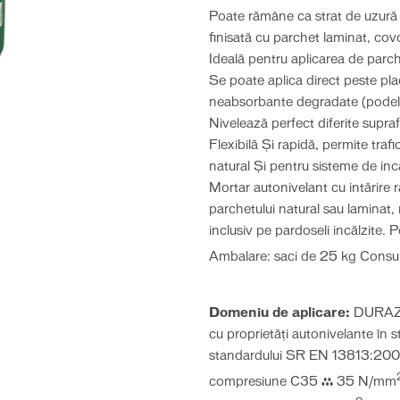
Poate rămâne ca strat de uzură s
finisată cu parchet laminat, co
Ideală pentru aplicarea de parch
Se poate aplica direct peste pla
neabsorbante degradate (podele 
Nivelează perfect diferite supraf
Flexibilă Și rapidă, permite traf
natural Și pentru sisteme de inc
Mortar autonivelant cu intărire ra
parchetului natural sau laminat, 
inclusiv pe pardoseli incălzite. P
Ambalare: saci de 25 kg Consu
Domeniu de aplicare:
DURAZIV
cu proprietăţi autonivelante î
standardului SR EN 13813:2003
compresiune C35 ≥ 35 N/mm