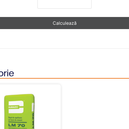
Calculează
orie