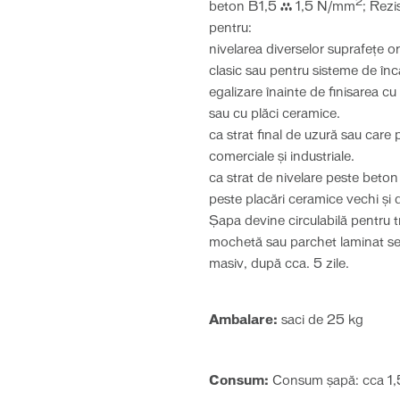
2
beton B1,5 ≥ 1,5 N/mm
; Rez
pentru:
nivelarea diverselor suprafeţe or
clasic sau pentru sisteme de înc
egalizare înainte de finisarea 
sau cu plăci ceramice.
ca strat final de uzură sau care 
comerciale şi industriale.
ca strat de nivelare peste beto
peste placări ceramice vechi ş
Șapa devine circulabilă pentru 
mochetă sau parchet laminat se 
masiv, după cca. 5 zile.
Ambalare:
saci de 25 kg
Consum:
Consum șapă: cca 1,