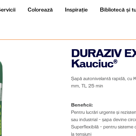
ervicii
Colorează
Inspirație
Bibliotecă și t
DURAZIV E
Kauciuc®
Șapă autonivelantă rapidă, cu Kau
mm, TL 25 min
Beneficii:
Pentru lucrări urgente și reziste
sau industrial – șapa devine circ
Superflexibilă – pentru sisteme d
la tensiuni