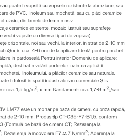
au poate fi vopsită cu vopsele rezistente la abraziune, sau
voare de PVC, linoleum sau mochetă, sau cu plăci ceramice
et clasic, din lamele de lemn masiv
caje ceramice existente, mozaic lustruit sau suprafeţe
vechi vopsite cu diverse tipuri de vopsea)
eţe orizontale, noi sau vechi, la interior, în strat de 2-10 mm
icul uȘor in cca. 4-6 ore de la aplicare Ideală pentru parchet
ălzire in pardoseală Pentru interior Domeniu de aplicare:
pidă, destinat nivelării podelelor inaintea aplicării
mochetei, linoleumului, a plăcilor ceramice sau naturale,
oate fi folosit in spatii industriale sau comerciale Și s
2
2
m: cca. 1,5 kg/m
; x mm Randament: cca. 1,7-8 m
;/sac
 LM77 este un mortar pe bază de ciment cu priză rapidă,
n strat de 2-10 mm. Produs tip CT-C35-F7-B1,5, conform
 (Formulă pe bază de ciment CT; Rezistența la
2
2
; Rezistența la încovoiere F7 ≥ 7 N/mm
; Aderența la