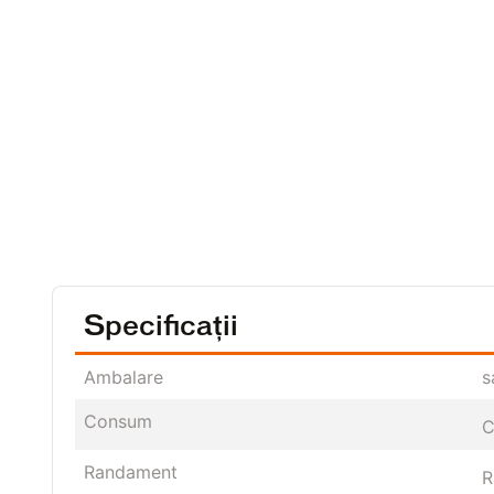
Specificații
Ambalare
s
Consum
C
Randament
R