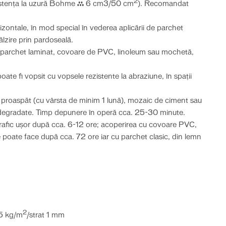
2
istența la uzură Bohme ≤ 6 cm3/50 cm
). Recomandat
izontale, în mod special în vederea aplicării de parchet
ălzire prin pardoseală.
cu parchet laminat, covoare de PVC, linoleum sau mochetă,
poate fi vopsit cu vopsele rezistente la abraziune, în spaţii
n proaspăt (cu vârsta de minim 1 lună), mozaic de ciment sau
i degradate. Timp depunere în operă cca. 25-30 minute.
trafic uşor după cca. 6-12 ore; acoperirea cu covoare PVC,
poate face după cca. 72 ore iar cu parchet clasic, din lemn
2
5 kg/m
/strat 1 mm