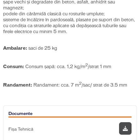
şape vechi şi degradate din beton, asfalt, anhidrit sau
magnezit;
podele din cărămidă clasică cu rosturile umplute;
sisteme de încălzire în pardoseală, plasate pe suport din beton,
cu condiţia ca straturile aplicate să depăşească tuburile sau
firele electrice cu minim 5 mm.
Ambalare:
saci de 25 kg
2
Consum:
Consum șapă: cca. 1,2 kg/m
/strat 1 mm
2
Randament:
Randament: cca. 7 m
/sac/ strat de 3.5 mm
Documente
Fișa Tehnică