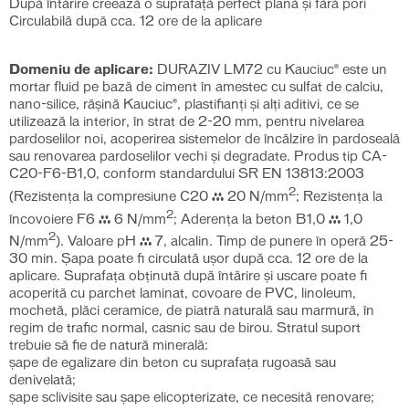
După întărire creează o suprafaţă perfect plană şi fără pori
Circulabilă după cca. 12 ore de la aplicare
Domeniu de aplicare:
DURAZIV LM72 cu Kauciuc® este un
mortar fluid pe bază de ciment în amestec cu sulfat de calciu,
nano-silice, răşină Kauciuc®, plastifianţi şi alţi aditivi, ce se
utilizează la interior, în strat de 2-20 mm, pentru nivelarea
pardoselilor noi, acoperirea sistemelor de încălzire în pardoseală
sau renovarea pardoselilor vechi şi degradate. Produs tip CA-
C20-F6-B1,0, conform standardului SR EN 13813:2003
2
(Rezistența la compresiune C20 ≥ 20 N/mm
; Rezistența la
2
încovoiere F6 ≥ 6 N/mm
; Aderența la beton B1,0 ≥ 1,0
2
N/mm
). Valoare pH ≥ 7, alcalin. Timp de punere în operă 25-
30 min. Șapa poate fi circulată uşor după cca. 12 ore de la
aplicare. Suprafaţa obţinută după întărire şi uscare poate fi
acoperită cu parchet laminat, covoare de PVC, linoleum,
mochetă, plăci ceramice, de piatră naturală sau marmură, în
regim de trafic normal, casnic sau de birou. Stratul suport
trebuie să fie de natură minerală:
şape de egalizare din beton cu suprafaţa rugoasă sau
denivelată;
şape sclivisite sau şape elicopterizate, ce necesită renovare;