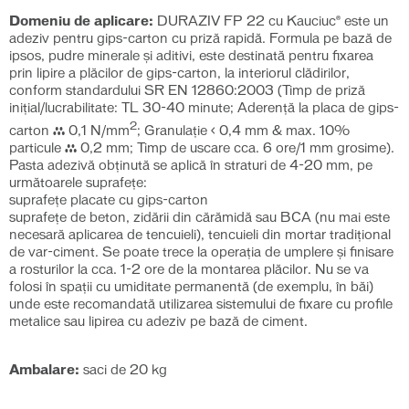
Domeniu de aplicare:
DURAZIV FP 22 cu Kauciuc® este un
adeziv pentru gips-carton cu priză rapidă. Formula pe bază de
ipsos, pudre minerale şi aditivi, este destinată pentru fixarea
prin lipire a plăcilor de gips-carton, la interiorul clădirilor,
conform standardului SR EN 12860:2003 (Timp de priză
inițial/lucrabilitate: TL 30-40 minute; Aderență la placa de gips-
2
carton ≥ 0,1 N/mm
; Granulație < 0,4 mm & max. 10%
particule ≥ 0,2 mm; Timp de uscare cca. 6 ore/1 mm grosime).
Pasta adezivă obținută se aplică în straturi de 4-20 mm, pe
următoarele suprafeţe:
suprafeţe placate cu gips-carton
suprafeţe de beton, zidării din cărămidă sau BCA (nu mai este
necesară aplicarea de tencuieli), tencuieli din mortar tradiţional
de var-ciment. Se poate trece la operaţia de umplere şi finisare
a rosturilor la cca. 1-2 ore de la montarea plăcilor. Nu se va
folosi în spaţii cu umiditate permanentă (de exemplu, în băi)
unde este recomandată utilizarea sistemului de fixare cu profile
metalice sau lipirea cu adeziv pe bază de ciment.
Ambalare:
saci de 20 kg