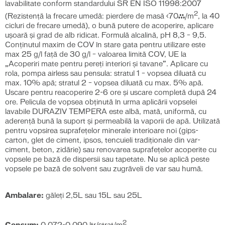
lavabilitate conform standardului SR EN ISO 11998:2007
2
(Rezistență la frecare umedă: pierdere de masă <70μ/m
, la 40
cicluri de frecare umedă), o bună putere de acoperire, aplicare
ușoară și grad de alb ridicat. Formulă alcalină, pH 8,3 – 9,5.
Conținutul maxim de COV în stare gata pentru utilizare este
max 25 g/l față de 30 g/l – valoarea limită COV, UE la
„Acoperiri mate pentru pereţi interiori şi tavane”. Aplicare cu
rola, pompa airless sau pensula: stratul 1 – vopsea diluată cu
max. 10% apă; stratul 2 – vopsea diluată cu max. 5% apă.
Uscare pentru reacoperire 2-6 ore și uscare completă după 24
ore. Pelicula de vopsea obținută în urma aplicării vopselei
lavabile DURAZIV TEMPERA este albă, mată, uniformă, cu
aderență bună la suport și permeabilă la vaporii de apă. Utilizată
pentru vopsirea suprafețelor minerale interioare noi (gips-
carton, glet de ciment, ipsos, tencuieli tradiţionale din var-
ciment, beton, zidărie) sau renovarea suprafețelor acoperite cu
vopsele pe bază de dispersii sau tapetate. Nu se aplică peste
vopsele pe bază de solvent sau zugrăveli de var sau humă.
Ambalare:
găleți 2,5L sau 15L sau 25L
2