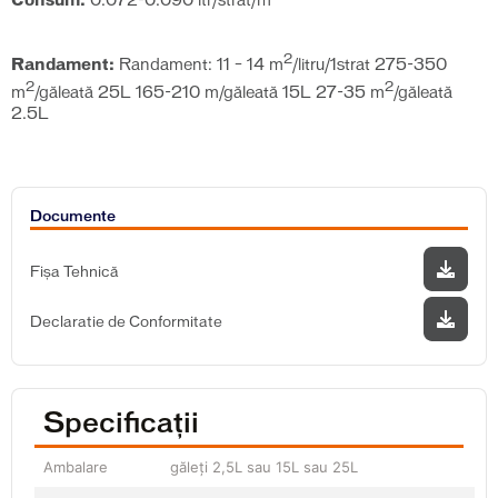
Consum:
0.072-0.090 ltr/strat/m
2
Randament:
Randament: 11 – 14 m
/litru/1strat 275-350
2
2
m
/găleată 25L 165-210 m/găleată 15L 27-35 m
/găleată
2.5L
Documente
Fișa Tehnică
Declaratie de Conformitate
Specificații
Ambalare
găleți 2,5L sau 15L sau 25L