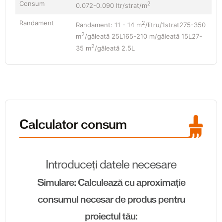
Consum
2
0.072-0.090 ltr/strat/m
Randament
2
Randament: 11 - 14 m
/litru/1strat275-350
2
m
/găleată 25L165-210 m/găleată 15L27-
2
35 m
/găleată 2.5L
Calculator consum
Introduceți datele necesare
Simulare: Calculează cu aproximație
consumul necesar de produs pentru
proiectul tău: