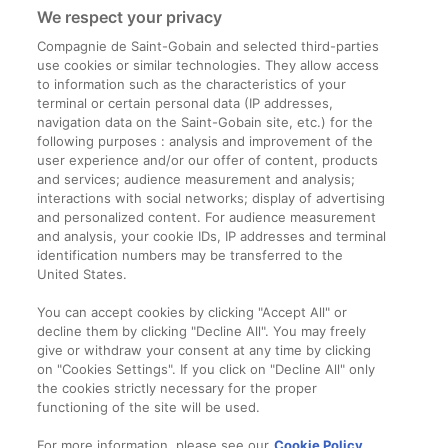
We respect your privacy
Compagnie de Saint-Gobain and selected third-parties
use cookies or similar technologies. They allow access
to information such as the characteristics of your
terminal or certain personal data (IP addresses,
navigation data on the Saint-Gobain site, etc.) for the
Informații legale
following purposes : analysis and improvement of the
user experience and/or our offer of content, products
Termeni și condiții
and services; audience measurement and analysis;
interactions with social networks; display of advertising
and personalized content. For audience measurement
Companie
and analysis, your cookie IDs, IP addresses and terminal
identification numbers may be transferred to the
Despre noi
United States.
Contact
You can accept cookies by clicking "Accept All" or
decline them by clicking "Decline All". You may freely
give or withdraw your consent at any time by clicking
on "Cookies Settings". If you click on "Decline All" only
the cookies strictly necessary for the proper
functioning of the site will be used.
For more information, please see our
Cookie Policy